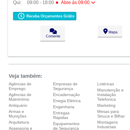
●
Qui:
09:00 - 18:00
Abre ás 09:00
Seg:
09:00 - 18:00
Ter:
09:00 - 18:00
Receba Orçamentos Grátis
Qua:
09:00 - 18:00
●
Qui:
09:00 - 18:00
Abre ás 09:00
Sex:
09:00 - 18:00
Mapa
Sáb:
Fechado
Comente
Dom:
Fechado
Veja também:
Agências de
Empresas de
Lotéricas
Emprego
Segurança
Manutenção e
Agências de
Encadernação
Instalação
Matrimônio
Telefonica
Enegia Elétrica
Antiquário
Marketing
Engenharia
Armas e
Mesas para
Entregas
Munições
Sinuca e Bilhar
Rápidas
Arquitetura
Montagens
Equipamentos
Industriais
Assessoria e
de Segurança