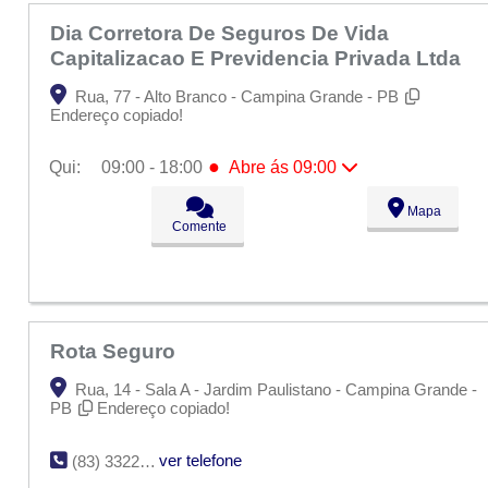
Dia Corretora De Seguros De Vida
Capitalizacao E Previdencia Privada Ltda
Rua, 77 - Alto Branco - Campina Grande - PB
Endereço copiado!
●
Qui:
09:00 - 18:00
Abre ás 09:00
Seg:
09:00 - 18:00
Mapa
Ter:
09:00 - 18:00
Comente
Qua:
09:00 - 18:00
●
Qui:
09:00 - 18:00
Abre ás 09:00
Sex:
09:00 - 18:00
Sáb:
Fechado
Dom:
Fechado
Rota Seguro
Rua, 14 - Sala A - Jardim Paulistano - Campina Grande -
PB
Endereço copiado!
ver telefone
(83) 3322-1578