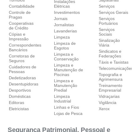
Instalações
Contabilidade
Elétricas
Serviços
Controle de
Investimentos
Serviços Gerais
Pragas
Jornais
Serviços
Cooperativas
Portuários
Jornalistas
de Crédito
Serviços
Lavanderias
Cópias e
Sociais
Limpeza
Impressão
Sinalização
Limpeza de
Correspondentes
Viária
Esgotos
Bancários
Sindicatos e
Limpeza e
Corretoras de
Federações
Conservação
Seguros
Táxis e Taxistas
Limpeza e
Cuidadores de
Telecomunicaçõe
Manutenção de
Pessoas
Piscinas
Topografia e
Dedetizadoras
Agrimensura
Limpeza e
Desentupidoras
Manutenção
Treinamento
Desportivos
Predial
Empresarial
Domésticas
Limpeza
Vidraçarias
Industrial
Editoras
Vigilância
Linhas e Fios
Eletricistas
Xerox
Lojas de Pesca
Segurança Patrimonial, Pessoal e