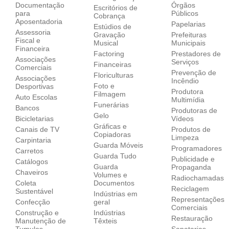
Documentação
Órgãos
Escritórios de
para
Públicos
Cobrança
Aposentadoria
Papelarias
Estúdios de
Assessoria
Gravação
Prefeituras
Fiscal e
Musical
Municipais
Financeira
Factoring
Prestadores de
Associações
Serviços
Financeiras
Comerciais
Prevenção de
Floriculturas
Associações
Incêndio
Foto e
Desportivas
Produtora
Filmagem
Auto Escolas
Multimídia
Funerárias
Bancos
Produtoras de
Gelo
Bicicletarias
Vídeos
Gráficas e
Canais de TV
Produtos de
Copiadoras
Limpeza
Carpintaria
Guarda Móveis
Programadores
Carretos
Guarda Tudo
Publicidade e
Catálogos
Guarda
Propaganda
Chaveiros
Volumes e
Radiochamadas
Coleta
Documentos
Reciclagem
Sustentável
Indústrias em
Representações
Confecção
geral
Comerciais
Construção e
Indústrias
Restauração
Manutenção de
Têxteis
Tumulos
Sapatarias