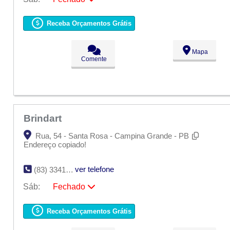
Seg:
09:00 - 18:00
Ter:
09:00 - 18:00
Receba Orçamentos Grátis
Qua:
09:00 - 18:00
Qui:
09:00 - 18:00
Sex:
09:00 - 18:00
Mapa
Sáb:
Fechado
Comente
Dom:
Fechado
Brindart
Rua, 54 - Santa Rosa - Campina Grande - PB
Endereço copiado!
ver telefone
(83) 3341-1583
Sáb:
Fechado
Seg:
09:00 - 18:00
Ter:
09:00 - 18:00
Receba Orçamentos Grátis
Qua:
09:00 - 18:00
Qui:
09:00 - 18:00