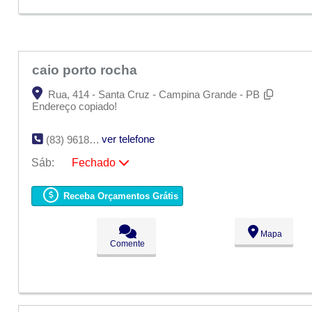
caio porto rocha
Rua, 414 - Santa Cruz - Campina Grande - PB
Endereço copiado!
ver telefone
(83) 9618-3895
Sáb:
Fechado
Seg:
09:00 - 18:00
Ter:
09:00 - 18:00
Receba Orçamentos Grátis
Qua:
09:00 - 18:00
Qui:
09:00 - 18:00
Sex:
09:00 - 18:00
Mapa
Sáb:
Fechado
Comente
Dom:
Fechado