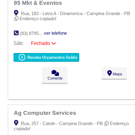
85 Mkt & Eventos
Rua, 183 - Letra A - Dinamerica - Campina Grande - PB
Endereço copiado!
ver telefone
(83) 8795-9434
Sáb:
Fechado
Seg:
09:00 - 18:00
Ter:
09:00 - 18:00
Receba Orçamentos Grátis
Qua:
09:00 - 18:00
Qui:
09:00 - 18:00
Sex:
09:00 - 18:00
Mapa
Sáb:
Fechado
Comente
Dom:
Fechado
Ag Computer Services
Rua, 257 - Catole - Campina Grande - PB
Endereço
copiado!