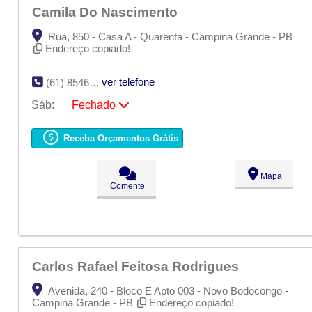
Camila Do Nascimento
Rua, 850 - Casa A - Quarenta - Campina Grande - PB
Endereço copiado!
ver telefone
(61) 8546-7555
Sáb:
Fechado
Seg:
09:00 - 18:00
Ter:
09:00 - 18:00
Receba Orçamentos Grátis
Qua:
09:00 - 18:00
Qui:
09:00 - 18:00
Sex:
09:00 - 18:00
Mapa
Sáb:
Fechado
Comente
Dom:
Fechado
Carlos Rafael Feitosa Rodrigues
Avenida, 240 - Bloco E Apto 003 - Novo Bodocongo -
Campina Grande - PB
Endereço copiado!