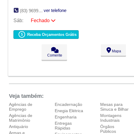
ver telefone
(83) 9699-4415
Sáb:
Fechado
Seg:
09:00 - 18:00
Ter:
09:00 - 18:00
Receba Orçamentos Grátis
Qua:
09:00 - 18:00
Qui:
09:00 - 18:00
Sex:
09:00 - 18:00
Mapa
Sáb:
Fechado
Comente
Dom:
Fechado
Veja também:
Agências de
Encadernação
Mesas para
Emprego
Sinuca e Bilhar
Enegia Elétrica
Agências de
Montagens
Engenharia
Matrimônio
Industriais
Entregas
Antiquário
Órgãos
Rápidas
Públicos
Armas e