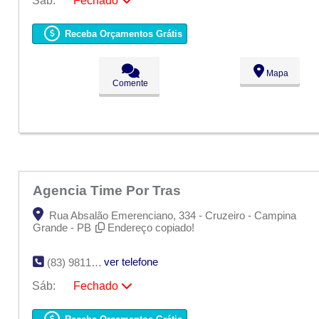
Sáb:
Fechado
Seg:
09:00 - 18:00
Ter:
09:00 - 18:00
Receba Orçamentos Grátis
Qua:
09:00 - 18:00
Qui:
09:00 - 18:00
Sex:
09:00 - 18:00
Mapa
Sáb:
Fechado
Comente
Dom:
Fechado
Agencia Time Por Tras
Rua Absalão Emerenciano, 334 - Cruzeiro - Campina
Grande - PB
Endereço copiado!
ver telefone
(83) 9811-6878
Sáb:
Fechado
Seg:
09:00 - 18:00
Ter:
09:00 - 18:00