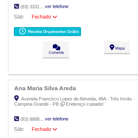
ver telefone
(83) 3331-5599
Sáb:
Fechado
Seg:
09:00 - 18:00
Ter:
09:00 - 18:00
Receba Orçamentos Grátis
Qua:
09:00 - 18:00
Qui:
09:00 - 18:00
Sex:
09:00 - 18:00
Mapa
Sáb:
Fechado
Comente
Dom:
Fechado
Ana Maria Silva Areda
Avenida Francisco Lopes de Almeida, 48A - Três Irmãs -
Campina Grande - PB
Endereço copiado!
ver telefone
(83) 8888-3118
Sáb:
Fechado
Seg:
09:00 - 18:00