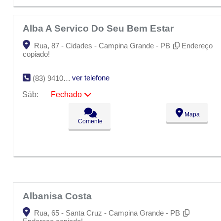
Alba A Servico Do Seu Bem Estar
Rua, 87 - Cidades - Campina Grande - PB
Endereço
copiado!
ver telefone
(83) 9410-7275
Sáb:
Fechado
Seg:
09:00 - 18:00
Mapa
Ter:
09:00 - 18:00
Comente
Qua:
09:00 - 18:00
Qui:
09:00 - 18:00
Sex:
09:00 - 18:00
Sáb:
Fechado
Dom:
Fechado
Albanisa Costa
Rua, 65 - Santa Cruz - Campina Grande - PB