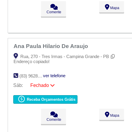
Qui:
09:00 - 18:00
Sex:
09:00 - 18:00
Mapa
Sáb:
Fechado
Comente
Dom:
Fechado
Ana Paula Hilario De Araujo
Rua, 270 - Tres Irmas - Campina Grande - PB
Endereço copiado!
ver telefone
(83) 9628-9681
Sáb:
Fechado
Seg:
09:00 - 18:00
Ter:
09:00 - 18:00
Receba Orçamentos Grátis
Qua:
09:00 - 18:00
Qui:
09:00 - 18:00
Sex:
09:00 - 18:00
Mapa
Sáb:
Fechado
Comente
Dom:
Fechado