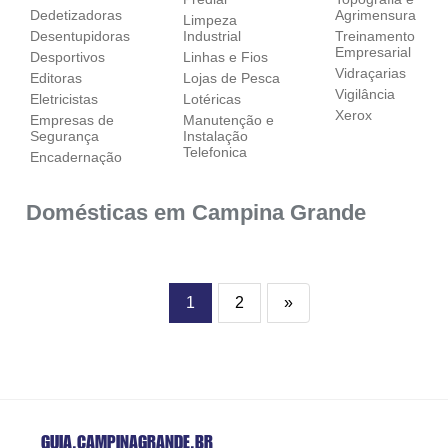
Dedetizadoras
Agrimensura
Limpeza
Desentupidoras
Industrial
Treinamento
Empresarial
Desportivos
Linhas e Fios
Vidraçarias
Editoras
Lojas de Pesca
Vigilância
Eletricistas
Lotéricas
Xerox
Empresas de
Manutenção e
Segurança
Instalação
Telefonica
Encadernação
Domésticas em Campina Grande
1
2
»
GUIA.CAMPINAGRANDE
.BR