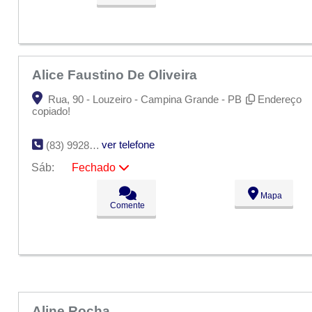
Qui:
09:00 - 18:00
Sex:
09:00 - 18:00
Sáb:
Fechado
Dom:
Fechado
Alice Faustino De Oliveira
Rua, 90 - Louzeiro - Campina Grande - PB
Endereço
copiado!
ver telefone
(83) 9928-7356
Sáb:
Fechado
Seg:
09:00 - 18:00
Mapa
Ter:
09:00 - 18:00
Comente
Qua:
09:00 - 18:00
Qui:
09:00 - 18:00
Sex:
09:00 - 18:00
Sáb:
Fechado
Dom:
Fechado
Aline Rocha