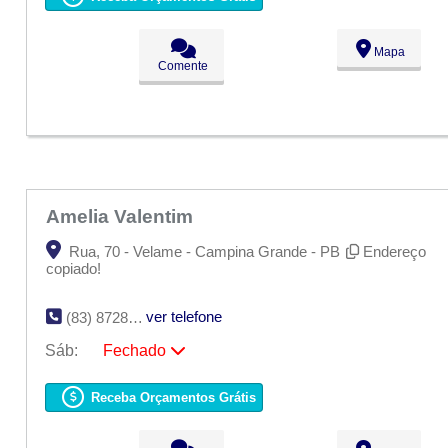
Qua:
09:00 - 18:00
Qui:
09:00 - 18:00
Sex:
09:00 - 18:00
Mapa
Sáb:
Fechado
Comente
Dom:
Fechado
Amelia Valentim
Rua, 70 - Velame - Campina Grande - PB
Endereço
copiado!
ver telefone
(83) 8728-5199
Sáb:
Fechado
Seg:
09:00 - 18:00
Ter:
09:00 - 18:00
Receba Orçamentos Grátis
Qua:
09:00 - 18:00
Qui:
09:00 - 18:00