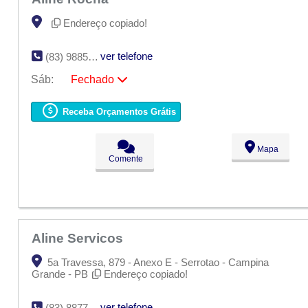
Endereço copiado!
ver telefone
(83) 9885-1920
Sáb:
Fechado
Seg:
09:00 - 18:00
Ter:
09:00 - 18:00
Receba Orçamentos Grátis
Qua:
09:00 - 18:00
Qui:
09:00 - 18:00
Sex:
09:00 - 18:00
Mapa
Sáb:
Fechado
Comente
Dom:
Fechado
Aline Servicos
5a Travessa, 879 - Anexo E - Serrotao - Campina
Grande - PB
Endereço copiado!
ver telefone
(83) 8877-0711