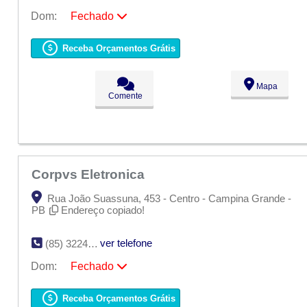
Dom:
Fechado
Seg:
09:00 - 18:00
Ter:
09:00 - 18:00
Receba Orçamentos Grátis
Qua:
09:00 - 18:00
Qui:
09:00 - 18:00
Sex:
09:00 - 18:00
Mapa
Sáb:
Fechado
Comente
Dom:
Fechado
Corpvs Eletronica
Rua João Suassuna, 453 - Centro - Campina Grande -
PB
Endereço copiado!
ver telefone
(85) 3224-7670
Dom:
Fechado
Seg:
09:00 - 18:00
Ter:
09:00 - 18:00
Receba Orçamentos Grátis