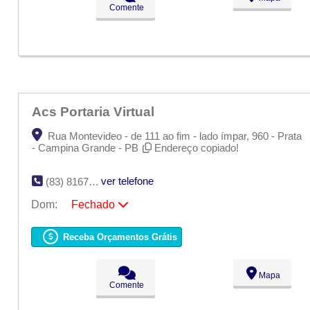
Sáb:
Fechado
Comente
Dom:
Fechado
Acs Portaria Virtual
Rua Montevideo - de 111 ao fim - lado ímpar, 960 - Prata
- Campina Grande - PB
Endereço copiado!
ver telefone
(83) 8167-9254
Dom:
Fechado
Seg:
09:00 - 18:00
Ter:
09:00 - 18:00
Receba Orçamentos Grátis
Qua:
09:00 - 18:00
Qui:
09:00 - 18:00
Sex:
09:00 - 18:00
Mapa
Sáb:
Fechado
Comente
Dom:
Fechado