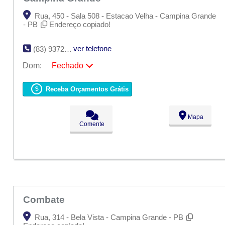
Rua, 450 - Sala 508 - Estacao Velha - Campina Grande
- PB
Endereço copiado!
ver telefone
(83) 9372-0436
Dom:
Fechado
Seg:
09:00 - 18:00
Ter:
09:00 - 18:00
Receba Orçamentos Grátis
Qua:
09:00 - 18:00
Qui:
09:00 - 18:00
Sex:
09:00 - 18:00
Mapa
Sáb:
Fechado
Comente
Dom:
Fechado
Combate
Rua, 314 - Bela Vista - Campina Grande - PB