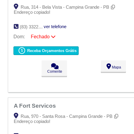
Rua, 314 - Bela Vista - Campina Grande - PB
Endereço copiado!
ver telefone
(83) 3322-2503
Dom:
Fechado
Seg:
09:00 - 18:00
Ter:
09:00 - 18:00
Receba Orçamentos Grátis
Qua:
09:00 - 18:00
Qui:
09:00 - 18:00
Sex:
09:00 - 18:00
Mapa
Sáb:
Fechado
Comente
Dom:
Fechado
A Fort Servicos
Rua, 970 - Santa Rosa - Campina Grande - PB
Endereço copiado!