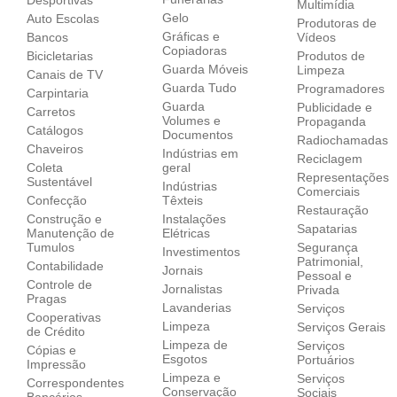
Multimídia
Gelo
Auto Escolas
Produtoras de
Gráficas e
Bancos
Vídeos
Copiadoras
Bicicletarias
Produtos de
Guarda Móveis
Limpeza
Canais de TV
Guarda Tudo
Programadores
Carpintaria
Guarda
Publicidade e
Carretos
Volumes e
Propaganda
Catálogos
Documentos
Radiochamadas
Chaveiros
Indústrias em
Reciclagem
Coleta
geral
Representações
Sustentável
Indústrias
Comerciais
Confecção
Têxteis
Restauração
Construção e
Instalações
Sapatarias
Manutenção de
Elétricas
Tumulos
Segurança
Investimentos
Patrimonial,
Contabilidade
Jornais
Pessoal e
Controle de
Jornalistas
Privada
Pragas
Lavanderias
Serviços
Cooperativas
Limpeza
Serviços Gerais
de Crédito
Limpeza de
Serviços
Cópias e
Esgotos
Portuários
Impressão
Limpeza e
Serviços
Correspondentes
Conservação
Sociais
Bancários