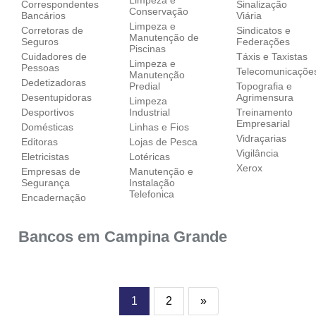
Correspondentes
Sinalização
Conservação
Bancários
Viária
Limpeza e
Corretoras de
Sindicatos e
Manutenção de
Seguros
Federações
Piscinas
Cuidadores de
Táxis e Taxistas
Limpeza e
Pessoas
Telecomunicaçõe
Manutenção
Dedetizadoras
Predial
Topografia e
Desentupidoras
Agrimensura
Limpeza
Desportivos
Industrial
Treinamento
Empresarial
Domésticas
Linhas e Fios
Vidraçarias
Editoras
Lojas de Pesca
Vigilância
Eletricistas
Lotéricas
Xerox
Empresas de
Manutenção e
Segurança
Instalação
Telefonica
Encadernação
Bancos em Campina Grande
1
2
»