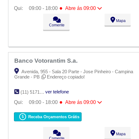
●
Qui:
09:00 - 18:00
Abre ás 09:00
Seg:
09:00 - 18:00
Mapa
Ter:
09:00 - 18:00
Comente
Qua:
09:00 - 18:00
●
Qui:
09:00 - 18:00
Abre ás 09:00
Sex:
09:00 - 18:00
Sáb:
Fechado
Dom:
Fechado
Banco Votorantim S.a.
Avenida, 955 - Sala 20 Parte - Jose Pinheiro - Campina
Grande - PB
Endereço copiado!
ver telefone
(11) 5171-2672
●
Qui:
09:00 - 18:00
Abre ás 09:00
Seg:
09:00 - 18:00
Ter:
09:00 - 18:00
Receba Orçamentos Grátis
Qua:
09:00 - 18:00
●
Qui:
09:00 - 18:00
Abre ás 09:00
Sex:
09:00 - 18:00
Mapa
Sáb:
Fechado
Comente