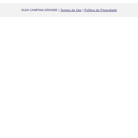
GUIA CAMPINA GRANDE |
Termos de Uso
|
Política de Privacidade