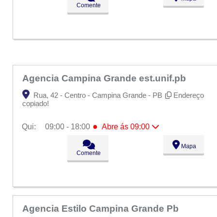
Sáb:
Fechado
Comente
Dom:
Fechado
Agencia Campina Grande est.unif.pb
Rua, 42 - Centro - Campina Grande - PB
Endereço
copiado!
●
Qui:
09:00 - 18:00
Abre ás 09:00
Seg:
09:00 - 18:00
Mapa
Ter:
09:00 - 18:00
Comente
Qua:
09:00 - 18:00
●
Qui:
09:00 - 18:00
Abre ás 09:00
Sex:
09:00 - 18:00
Sáb:
Fechado
Dom:
Fechado
Agencia Estilo Campina Grande Pb