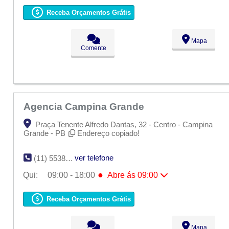
Seg:
09:00 - 18:00
Ter:
09:00 - 18:00
Receba Orçamentos Grátis
Qua:
09:00 - 18:00
●
Qui:
09:00 - 18:00
Abre ás 09:00
Sex:
09:00 - 18:00
Mapa
Sáb:
Fechado
Comente
Dom:
Fechado
Agencia Campina Grande
Praça Tenente Alfredo Dantas, 32 - Centro - Campina
Grande - PB
Endereço copiado!
ver telefone
(11) 5538-8548
●
Qui:
09:00 - 18:00
Abre ás 09:00
Seg:
09:00 - 18:00
Ter:
09:00 - 18:00
Receba Orçamentos Grátis
Qua:
09:00 - 18:00
●
Qui:
09:00 - 18:00
Abre ás 09:00
Sex:
09:00 - 18:00
Mapa