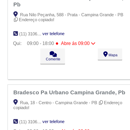
Pb
Rua Nilo Peçanha, 588 - Prata - Campina Grande - PB
Endereço copiado!
ver telefone
(11) 3106-8091
●
Qui:
09:00 - 18:00
Abre ás 09:00
Seg:
09:00 - 18:00
Mapa
Ter:
09:00 - 18:00
Comente
Qua:
09:00 - 18:00
●
Qui:
09:00 - 18:00
Abre ás 09:00
Sex:
09:00 - 18:00
Sáb:
Fechado
Dom:
Fechado
Bradesco Pa Urbano Campina Grande, Pb
Rua, 18 - Centro - Campina Grande - PB
Endereço
copiado!
ver telefone
(11) 3106-8091