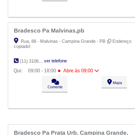
●
Qui:
09:00 - 18:00
Abre ás 09:00
Sex:
09:00 - 18:00
Sáb:
Fechado
Dom:
Fechado
Bradesco Pa Malvinas,pb
Rua, 88 - Malvinas - Campina Grande - PB
Endereço
copiado!
ver telefone
(11) 3106-8091
●
Qui:
09:00 - 18:00
Abre ás 09:00
Seg:
09:00 - 18:00
Mapa
Ter:
09:00 - 18:00
Comente
Qua:
09:00 - 18:00
●
Qui:
09:00 - 18:00
Abre ás 09:00
Sex:
09:00 - 18:00
Sáb:
Fechado
Dom:
Fechado
Bradesco Pa Prata Urb. Campina Grande,