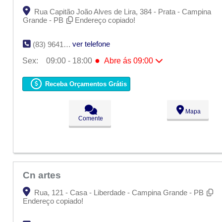
Rua Capitão João Alves de Lira, 384 - Prata - Campina
Grande - PB
Endereço copiado!
ver telefone
(83) 9641-0572
●
Sex:
09:00 - 18:00
Abre ás 09:00
Seg:
09:00 - 18:00
Ter:
09:00 - 18:00
Receba Orçamentos Grátis
Qua:
09:00 - 18:00
Qui:
09:00 - 18:00
●
Sex:
09:00 - 18:00
Abre ás 09:00
Mapa
Sáb:
Fechado
Comente
Dom:
Fechado
Cn artes
Rua, 121 - Casa - Liberdade - Campina Grande - PB
Endereço copiado!