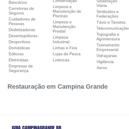
Conservação
Sinalização
Bancários
Viária
Limpeza e
Corretoras de
Manutenção de
Sindicatos e
Seguros
Piscinas
Federações
Cuidadores de
Limpeza e
Táxis e Taxistas
Pessoas
Manutenção
Telecomunicaçõe
Dedetizadoras
Predial
Topografia e
Desentupidoras
Limpeza
Agrimensura
Desportivos
Industrial
Treinamento
Domésticas
Linhas e Fios
Empresarial
Editoras
Lojas de Pesca
Vidraçarias
Eletricistas
Lotéricas
Vigilância
Empresas de
Xerox
Segurança
Restauração em Campina Grande
GUIA.CAMPINAGRANDE
.BR