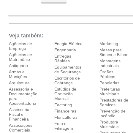
Veja também:
Agências de
Enegia Elétrica
Marketing
Emprego
Engenharia
Mesas para
Agências de
Sinuca e Bilhar
Entregas
Matrimônio
Rápidas
Montagens
Antiquário
Industriais
Equipamentos
Armas e
de Segurança
Órgãos
Munições
Públicos
Escritórios de
Arquitetura
Cobrança
Papelarias
Assessoria e
Estúdios de
Prefeituras
Documentação
Gravação
Municipais
para
Musical
Prestadores de
Aposentadoria
Factoring
Serviços
Assessoria
Financeiras
Prevenção de
Fiscal e
Incêndio
Floriculturas
Financeira
Produtora
Foto e
Associações
Multimídia
Filmagem
Comerciais
Produtoras de