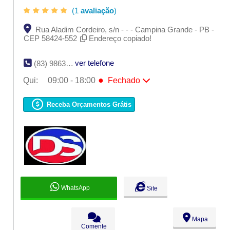
(1
avaliação
)
Rua Aladim Cordeiro, s/n - - - Campina Grande - PB -
CEP 58424-552
Endereço copiado!
ver telefone
(83) 98634-6976 | (83) 98908-4925
●
Qui:
09:00 - 18:00
Fechado
Seg:
09:00 - 18:00
Ter:
09:00 - 18:00
Receba Orçamentos Grátis
Qua:
09:00 - 18:00
●
Qui:
09:00 - 18:00
Fechado
Sex:
09:00 - 18:00
Sáb:
Fechado
Dom:
Fechado
WhatsApp
Site
Mapa
Comente