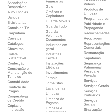
Funerárias
Associações
Vídeos
Gelo
Desportivas
Produtos de
Gráficas e
Auto Escolas
Limpeza
Copiadoras
Bancos
Programadores
Guarda Móveis
Bicicletarias
Publicidade e
Guarda Tudo
Canais de TV
Propaganda
Guarda
Carpintaria
Radiochamadas
Volumes e
Carretos
Reciclagem
Documentos
Catálogos
Representações
Indústrias em
Comerciais
Chaveiros
geral
Restauração
Coleta
Indústrias
Sustentável
Têxteis
Sapatarias
Confecção
Instalações
Segurança
Elétricas
Patrimonial,
Construção e
Pessoal e
Manutenção de
Investimentos
Privada
Tumulos
Jornais
Serviços
Contabilidade
Jornalistas
Serviços Gerais
Controle de
Lavanderias
Pragas
Serviços
Limpeza
Portuários
Cooperativas
Limpeza de
de Crédito
Serviços
Esgotos
Sociais
Cópias e
Limpeza e
Impressão
Sinalização
Conservação