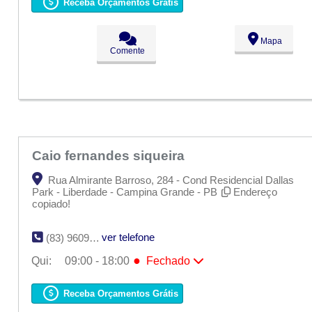
Ter:
09:00 - 18:00
Receba Orçamentos Grátis
Qua:
09:00 - 18:00
●
Qui:
09:00 - 18:00
Fechado
Sex:
09:00 - 18:00
Mapa
Sáb:
Fechado
Comente
Dom:
Fechado
Caio fernandes siqueira
Rua Almirante Barroso, 284 - Cond Residencial Dallas
Park - Liberdade - Campina Grande - PB
Endereço
copiado!
ver telefone
(83) 9609-6817
●
Qui:
09:00 - 18:00
Fechado
Seg:
09:00 - 18:00
Ter:
09:00 - 18:00
Receba Orçamentos Grátis
Qua:
09:00 - 18:00