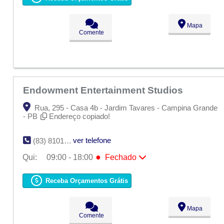
Qua:
09:00 - 18:00
●
Qui:
09:00 - 18:00
Fechado
Sex:
09:00 - 18:00
Mapa
Sáb:
Fechado
Comente
Dom:
Fechado
Endowment Entertainment Studios
Rua, 295 - Casa 4b - Jardim Tavares - Campina Grande
- PB
Endereço copiado!
ver telefone
(83) 8101-1722
●
Qui:
09:00 - 18:00
Fechado
Seg:
09:00 - 18:00
Ter:
09:00 - 18:00
Receba Orçamentos Grátis
Qua:
09:00 - 18:00
●
Qui:
09:00 - 18:00
Fechado
Sex:
09:00 - 18:00
Mapa
Sáb:
Fechado
Comente