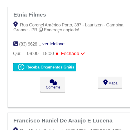
Etnia Filmes
Rua Coronel Américo Porto, 387 - Lauritzen - Campina
Grande - PB
Endereço copiado!
ver telefone
(83) 9628-3243
●
Qui:
09:00 - 18:00
Fechado
Seg:
09:00 - 18:00
Ter:
09:00 - 18:00
Receba Orçamentos Grátis
Qua:
09:00 - 18:00
●
Qui:
09:00 - 18:00
Fechado
Sex:
09:00 - 18:00
Mapa
Sáb:
Fechado
Comente
Dom:
Fechado
Francisco Haniel De Araujo E Lucena