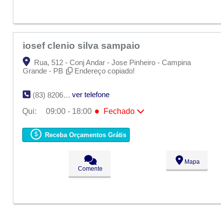
iosef clenio silva sampaio
Rua, 512 - Conj Andar - Jose Pinheiro - Campina
Grande - PB
Endereço copiado!
ver telefone
(83) 8206-0779
●
Qui:
09:00 - 18:00
Fechado
Seg:
09:00 - 18:00
Ter:
09:00 - 18:00
Receba Orçamentos Grátis
Qua:
09:00 - 18:00
●
Qui:
09:00 - 18:00
Fechado
Sex:
09:00 - 18:00
Mapa
Sáb:
Fechado
Comente
Dom:
Fechado