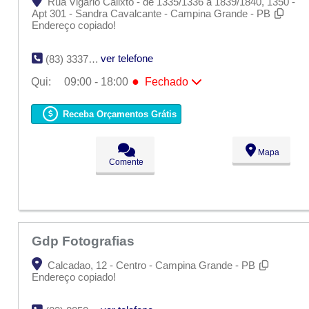
Rua Vigário Calixto - de 1335/1336 a 1839/1840, 1350 -
Apt 301 - Sandra Cavalcante - Campina Grande - PB
Endereço copiado!
ver telefone
(83) 3337-2591
●
Qui:
09:00 - 18:00
Fechado
Seg:
09:00 - 18:00
Ter:
09:00 - 18:00
Receba Orçamentos Grátis
Qua:
09:00 - 18:00
●
Qui:
09:00 - 18:00
Fechado
Sex:
09:00 - 18:00
Mapa
Sáb:
Fechado
Comente
Dom:
Fechado
Gdp Fotografias
Calcadao, 12 - Centro - Campina Grande - PB
Endereço copiado!