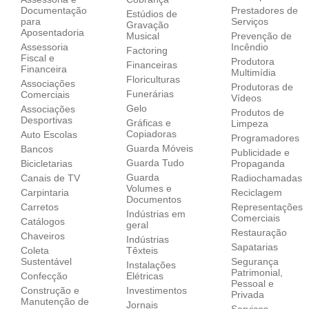
Documentação
Prestadores de
Estúdios de
para
Serviços
Gravação
Aposentadoria
Musical
Prevenção de
Assessoria
Incêndio
Factoring
Fiscal e
Produtora
Financeiras
Financeira
Multimídia
Floriculturas
Associações
Produtoras de
Funerárias
Comerciais
Vídeos
Gelo
Associações
Produtos de
Desportivas
Gráficas e
Limpeza
Copiadoras
Auto Escolas
Programadores
Guarda Móveis
Bancos
Publicidade e
Guarda Tudo
Bicicletarias
Propaganda
Guarda
Canais de TV
Radiochamadas
Volumes e
Carpintaria
Reciclagem
Documentos
Carretos
Representações
Indústrias em
Comerciais
Catálogos
geral
Restauração
Chaveiros
Indústrias
Sapatarias
Coleta
Têxteis
Sustentável
Segurança
Instalações
Patrimonial,
Confecção
Elétricas
Pessoal e
Construção e
Investimentos
Privada
Manutenção de
Jornais
Serviços