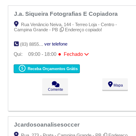
J.a. Siqueira Fotografias E Copiadora
Rua Venâncio Neiva, 144 - Terreo Loja - Centro -
Campina Grande - PB
Endereço copiado!
ver telefone
(83) 8855-8269
●
Qui:
09:00 - 18:00
Fechado
Seg:
09:00 - 18:00
Ter:
09:00 - 18:00
Receba Orçamentos Grátis
Qua:
09:00 - 18:00
●
Qui:
09:00 - 18:00
Fechado
Sex:
09:00 - 18:00
Mapa
Sáb:
Fechado
Comente
Dom:
Fechado
Jcardosoanalisesoccer
Rua, 273 - Prata - Campina Grande - PB
Endereço