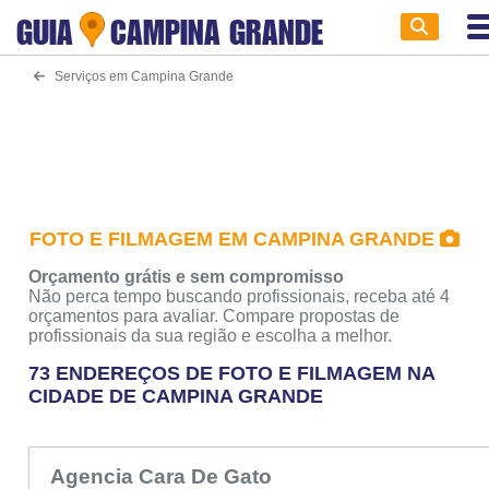
GUIA
CAMPINA GRANDE
Serviços em Campina Grande
FOTO E FILMAGEM EM CAMPINA GRANDE
Orçamento grátis e sem compromisso
Não perca tempo buscando profissionais, receba até 4
orçamentos para avaliar. Compare propostas de
profissionais da sua região e escolha a melhor.
73 ENDEREÇOS DE FOTO E FILMAGEM NA
CIDADE DE CAMPINA GRANDE
Agencia Cara De Gato