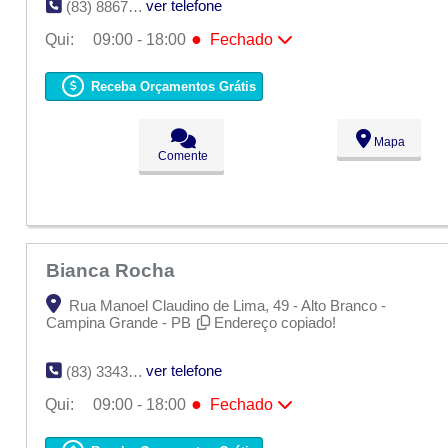
ver telefone
(83) 8867-1419
●
Qui:
09:00 - 18:00
Fechado
Seg:
09:00 - 18:00
Ter:
09:00 - 18:00
Receba Orçamentos Grátis
Qua:
09:00 - 18:00
●
Qui:
09:00 - 18:00
Fechado
Sex:
09:00 - 18:00
Mapa
Sáb:
Fechado
Comente
Dom:
Fechado
Bianca Rocha
Rua Manoel Claudino de Lima, 49 - Alto Branco -
Campina Grande - PB
Endereço copiado!
ver telefone
(83) 3343-7483
●
Qui:
09:00 - 18:00
Fechado
Seg:
09:00 - 18:00