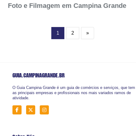
Foto e Filmagem em Campina Grande
1
2
»
GUIA.CAMPINAGRANDE
.BR
O Guia Campina Grande é um guia de comércios e serviços, que tem
as principais empresas e profissionais nos mais variados ramos de
atividade.