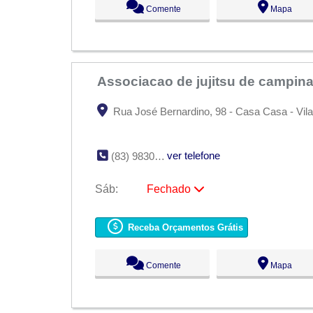
Sex:
09:00 - 18:00
Comente
Mapa
Sáb:
Fechado
Dom:
Fechado
Associacao de jujitsu de campin
Rua José Bernardino, 98 - Casa Casa - Vil
ver telefone
(83) 9830-5362
Sáb:
Fechado
Seg:
09:00 - 18:00
Ter:
09:00 - 18:00
Receba Orçamentos Grátis
Qua:
09:00 - 18:00
Qui:
09:00 - 18:00
Sex:
09:00 - 18:00
Comente
Mapa
Sáb:
Fechado
Dom:
Fechado