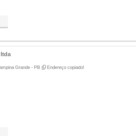
 ltda
Campina Grande - PB
Endereço copiado!