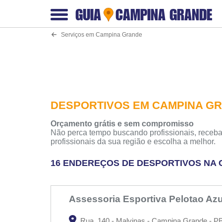
GUIA
CAMPINA GRANDE
Serviços em Campina Grande
DESPORTIVOS EM CAMPINA G
Orçamento grátis e sem compromisso
Não perca tempo buscando profissionais, receba
profissionais da sua região e escolha a melhor.
16 ENDEREÇOS DE DESPORTIVOS NA 
Assessoria Esportiva Pelotao Az
Rua, 140 - Malvinas - Campina Grande - P