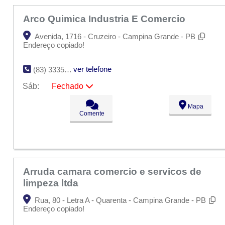
Arco Quimica Industria E Comercio
Avenida, 1716 - Cruzeiro - Campina Grande - PB
Endereço copiado!
ver telefone
(83) 3335-2364
Sáb:
Fechado
Seg:
09:00 - 18:00
Mapa
Ter:
09:00 - 18:00
Comente
Qua:
09:00 - 18:00
Qui:
09:00 - 18:00
Sex:
09:00 - 18:00
Sáb:
Fechado
Dom:
Fechado
Arruda camara comercio e servicos de
limpeza ltda
Rua, 80 - Letra A - Quarenta - Campina Grande - PB
Endereço copiado!