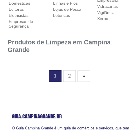
Empresarial
Domésticas
Linhas e Fios
Vidraçarias
Editoras
Lojas de Pesca
Vigilância
Eletricistas
Lotéricas
Xerox
Empresas de
Segurança
Produtos de Limpeza em Campina
Grande
1
2
»
GUIA.CAMPINAGRANDE
.BR
O Guia Campina Grande é um guia de comércios e serviços, que tem