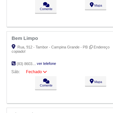
Sex:
09:00 - 18:00
Mapa
Sáb:
Fechado
Comente
Dom:
Fechado
Bem Limpo
Rua, 912 - Tambor - Campina Grande - PB
Endereço
copiado!
ver telefone
(83) 8603-6293
Sáb:
Fechado
Seg:
09:00 - 18:00
Mapa
Ter:
09:00 - 18:00
Comente
Qua:
09:00 - 18:00
Qui:
09:00 - 18:00
Sex:
09:00 - 18:00
Sáb:
Fechado
Dom:
Fechado