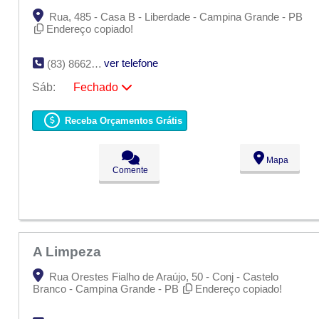
Rua, 485 - Casa B - Liberdade - Campina Grande - PB
Endereço copiado!
ver telefone
(83) 8662-7663
Sáb:
Fechado
Seg:
09:00 - 18:00
Ter:
09:00 - 18:00
Receba Orçamentos Grátis
Qua:
09:00 - 18:00
Qui:
09:00 - 18:00
Sex:
09:00 - 18:00
Mapa
Sáb:
Fechado
Comente
Dom:
Fechado
A Limpeza
Rua Orestes Fialho de Araújo, 50 - Conj - Castelo
Branco - Campina Grande - PB
Endereço copiado!