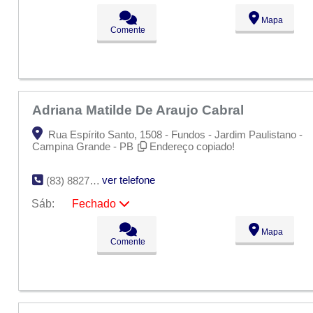
Qui:
09:00 - 18:00
Sex:
09:00 - 18:00
Mapa
Sáb:
Fechado
Comente
Dom:
Fechado
Adriana Matilde De Araujo Cabral
Rua Espírito Santo, 1508 - Fundos - Jardim Paulistano -
Campina Grande - PB
Endereço copiado!
ver telefone
(83) 8827-6118
Sáb:
Fechado
Seg:
09:00 - 18:00
Mapa
Ter:
09:00 - 18:00
Comente
Qua:
09:00 - 18:00
Qui:
09:00 - 18:00
Sex:
09:00 - 18:00
Sáb:
Fechado
Dom:
Fechado