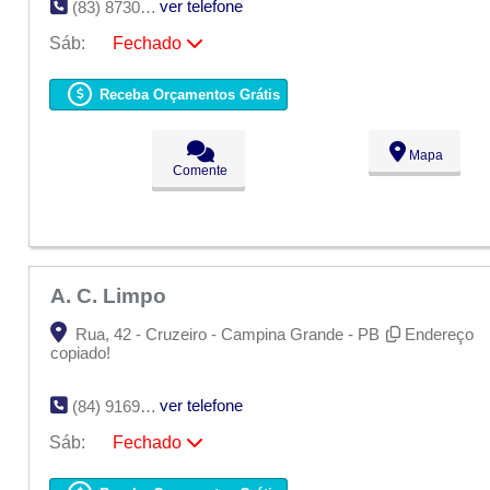
ver telefone
(83) 8730-3927
Sáb:
Fechado
Seg:
09:00 - 18:00
Ter:
09:00 - 18:00
Receba Orçamentos Grátis
Qua:
09:00 - 18:00
Qui:
09:00 - 18:00
Sex:
09:00 - 18:00
Mapa
Sáb:
Fechado
Comente
Dom:
Fechado
A. C. Limpo
Rua, 42 - Cruzeiro - Campina Grande - PB
Endereço
copiado!
ver telefone
(84) 9169-3084
Sáb:
Fechado
Seg:
09:00 - 18:00