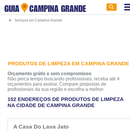
GUIA
CAMPINA GRANDE
Serviços em Campina Grande
PRODUTOS DE LIMPEZA EM CAMPINA GRANDE
Orçamento grátis e sem compromisso
Não perca tempo buscando profissionais, receba até 4
orçamentos para avaliar. Compare propostas de
profissionais da sua região e escolha a melhor.
152 ENDEREÇOS DE PRODUTOS DE LIMPEZA
NA CIDADE DE CAMPINA GRANDE
A Casa Do Lava Jato