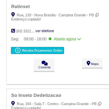
Ratinset
Rua, 139 - Nova Brasilia - Campina Grande - PB
Endereço copiado!
ver telefone
(83) 3321-8255
Seg:
09:00 - 18:00
Aberto
agora
Seg:
09:00 - 18:00
Aberto
agora
Ter:
09:00 - 18:00
Receba Orçamentos Grátis
Qua:
09:00 - 18:00
Qui:
09:00 - 18:00
Sex:
09:00 - 18:00
Mapa
Sáb:
Fechado
Comente
Dom:
Fechado
So Inseto Dedetizacao
Rua, 164 - Sala 7 - Centro - Campina Grande - PB
Endereço copiado!