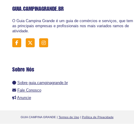
GUIA.CAMPINAGRANDE
.BR
O Guia Campina Grande é um guia de comércios e serviços, que tem
as principais empresas e profissionais nos mais variados ramos de
atividade.
Sobre Nós
Sobre guia.campinagrande.br
Fale Conosco
Anuncie
GUIA CAMPINA GRANDE |
Termos de Uso
|
Política de Privacidade