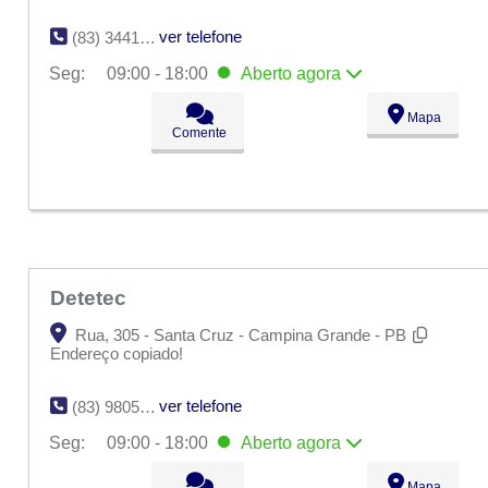
ver telefone
(83) 3441-1029
Seg:
09:00 - 18:00
Aberto
agora
Seg:
09:00 - 18:00
Aberto
agora
Mapa
Ter:
09:00 - 18:00
Comente
Qua:
09:00 - 18:00
Qui:
09:00 - 18:00
Sex:
09:00 - 18:00
Sáb:
Fechado
Dom:
Fechado
Detetec
Rua, 305 - Santa Cruz - Campina Grande - PB
Endereço copiado!
ver telefone
(83) 9805-1208
Seg:
09:00 - 18:00
Aberto
agora
Seg:
09:00 - 18:00
Aberto
agora
Mapa