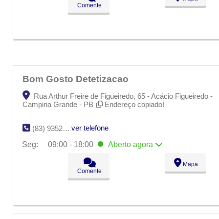
Ter:
09:00 - 18:00
Comente
Qua:
09:00 - 18:00
Qui:
09:00 - 18:00
Sex:
09:00 - 18:00
Sáb:
Fechado
Dom:
Fechado
Bom Gosto Detetizacao
Rua Arthur Freire de Figueiredo, 65 - Acácio Figueiredo -
Campina Grande - PB
Endereço copiado!
ver telefone
(83) 9352-9609
Seg:
09:00 - 18:00
Aberto
agora
Seg:
09:00 - 18:00
Aberto
agora
Mapa
Ter:
09:00 - 18:00
Comente
Qua:
09:00 - 18:00
Qui:
09:00 - 18:00
Sex:
09:00 - 18:00
Sáb:
Fechado
Dom:
Fechado