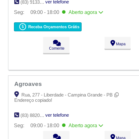
ver telefone
(83) 9133-7485
Seg:
09:00 - 18:00
Aberto
agora
Seg:
09:00 - 18:00
Aberto
agora
Ter:
09:00 - 18:00
Receba Orçamentos Grátis
Qua:
09:00 - 18:00
Qui:
09:00 - 18:00
Sex:
09:00 - 18:00
Mapa
Sáb:
Fechado
Comente
Dom:
Fechado
Agroaves
Rua, 277 - Liberdade - Campina Grande - PB
Endereço copiado!
ver telefone
(83) 8820-8499
Seg:
09:00 - 18:00
Aberto
agora
Seg:
09:00 - 18:00
Aberto
agora
Mapa