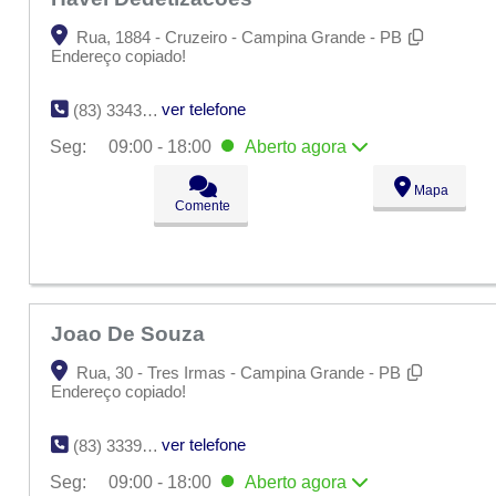
Rua, 1884 - Cruzeiro - Campina Grande - PB
Endereço copiado!
ver telefone
(83) 3343-7973
Seg:
09:00 - 18:00
Aberto
agora
Seg:
09:00 - 18:00
Aberto
agora
Mapa
Ter:
09:00 - 18:00
Comente
Qua:
09:00 - 18:00
Qui:
09:00 - 18:00
Sex:
09:00 - 18:00
Sáb:
Fechado
Dom:
Fechado
Joao De Souza
Rua, 30 - Tres Irmas - Campina Grande - PB
Endereço copiado!
ver telefone
(83) 3339-7285
Seg:
09:00 - 18:00
Aberto
agora