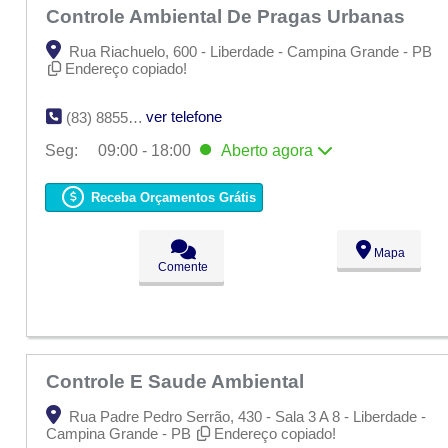
Controle Ambiental De Pragas Urbanas
Rua Riachuelo, 600 - Liberdade - Campina Grande - PB
Endereço copiado!
ver telefone
(83) 8855-3881
Seg:
09:00 - 18:00
Aberto
agora
Seg:
09:00 - 18:00
Aberto
agora
Ter:
09:00 - 18:00
Receba Orçamentos Grátis
Qua:
09:00 - 18:00
Qui:
09:00 - 18:00
Sex:
09:00 - 18:00
Mapa
Sáb:
Fechado
Comente
Dom:
Fechado
Controle E Saude Ambiental
Rua Padre Pedro Serrão, 430 - Sala 3 A 8 - Liberdade -
Campina Grande - PB
Endereço copiado!