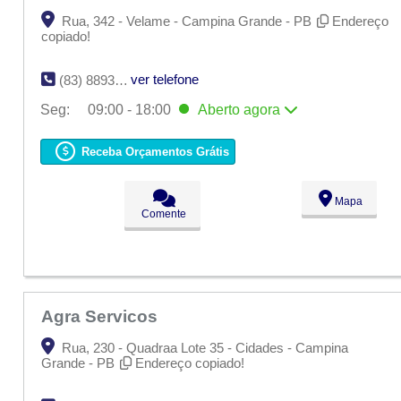
Rua, 342 - Velame - Campina Grande - PB
Endereço
copiado!
ver telefone
(83) 8893-2157
Seg:
09:00 - 18:00
Aberto
agora
Seg:
09:00 - 18:00
Aberto
agora
Ter:
09:00 - 18:00
Receba Orçamentos Grátis
Qua:
09:00 - 18:00
Qui:
09:00 - 18:00
Sex:
09:00 - 18:00
Mapa
Sáb:
Fechado
Comente
Dom:
Fechado
Agra Servicos
Rua, 230 - Quadraa Lote 35 - Cidades - Campina
Grande - PB
Endereço copiado!