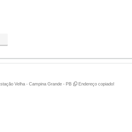
Estação Velha - Campina Grande - PB
Endereço copiado!