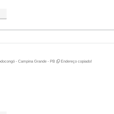
Bodocongó - Campina Grande - PB
Endereço copiado!