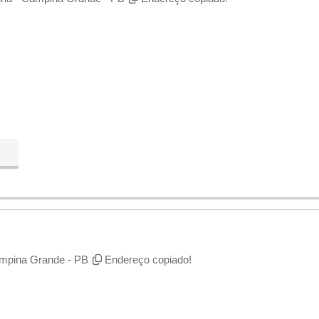
Campina Grande - PB
Endereço copiado!