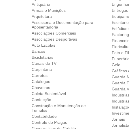
Antiquário
Engenhar
Armas e Munições
Entregas
Arquitetura
Equipame
Assessoria e Documentação para
Escritóri
Aposentadoria
Estúdios
Associações Comerciais
Factorin
Associações Desportivas
Financei
Auto Escolas
Floricult
Bancos
Foto e F
Bicicletarias
Funerári
Canais de TV
Gelo
Carpintaria
Gráficas
Carretos
Guarda M
Catálogos
Guarda 
Chaveiros
Guarda V
Coleta Sustentável
Indústria
Confecção
Indústria
Construção e Manutenção de
Instalaçõ
Tumulos
Investim
Contabilidade
Jornais
Controle de Pragas
Jornalist
Cooperativas de Crédito