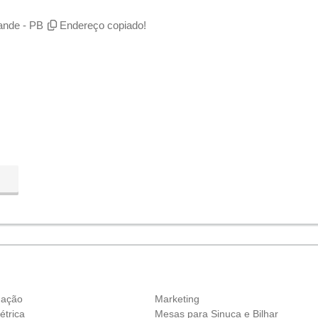
ande - PB
Endereço copiado!
nação
Marketing
étrica
Mesas para Sinuca e Bilhar