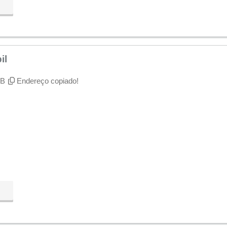
il
PB
Endereço copiado!