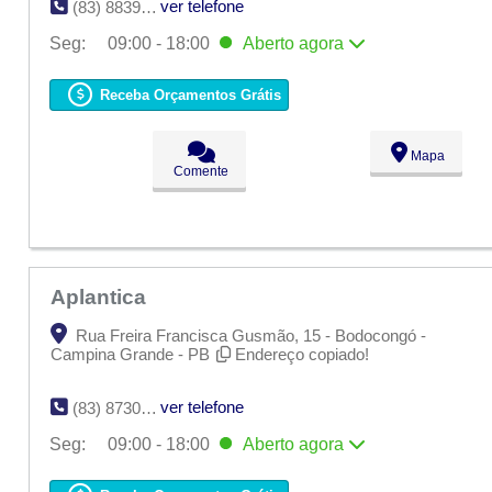
ver telefone
(83) 8839-6431
Seg:
09:00 - 18:00
Aberto
agora
Seg:
09:00 - 18:00
Aberto
agora
Ter:
09:00 - 18:00
Receba Orçamentos Grátis
Qua:
09:00 - 18:00
Qui:
09:00 - 18:00
Sex:
09:00 - 18:00
Mapa
Sáb:
Fechado
Comente
Dom:
Fechado
Aplantica
Rua Freira Francisca Gusmão, 15 - Bodocongó -
Campina Grande - PB
Endereço copiado!
ver telefone
(83) 8730-9821
Seg:
09:00 - 18:00
Aberto
agora
Seg:
09:00 - 18:00
Aberto
agora