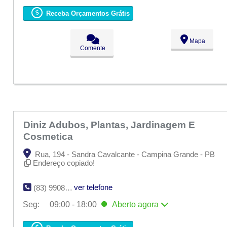
Seg:
09:00 - 18:00
Aberto
agora
Ter:
09:00 - 18:00
Receba Orçamentos Grátis
Qua:
09:00 - 18:00
Qui:
09:00 - 18:00
Sex:
09:00 - 18:00
Mapa
Sáb:
Fechado
Comente
Dom:
Fechado
Diniz Adubos, Plantas, Jardinagem E
Cosmetica
Rua, 194 - Sandra Cavalcante - Campina Grande - PB
Endereço copiado!
ver telefone
(83) 9908-0011
Seg:
09:00 - 18:00
Aberto
agora
Seg:
09:00 - 18:00
Aberto
agora
Ter:
09:00 - 18:00