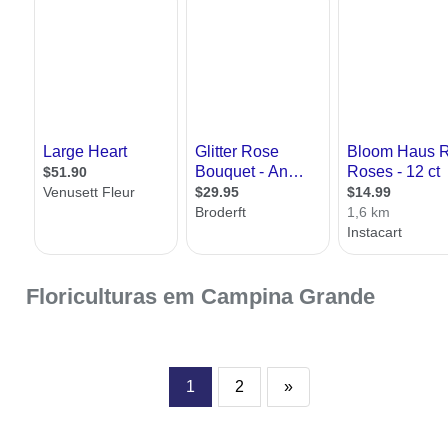
Floriculturas em Campina Grande
1
2
»