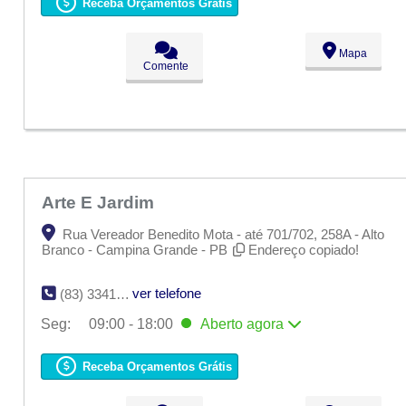
Ter:
09:00 - 18:00
Receba Orçamentos Grátis
Qua:
09:00 - 18:00
Qui:
09:00 - 18:00
Sex:
09:00 - 18:00
Mapa
Sáb:
Fechado
Comente
Dom:
Fechado
Arte E Jardim
Rua Vereador Benedito Mota - até 701/702, 258A - Alto
Branco - Campina Grande - PB
Endereço copiado!
ver telefone
(83) 3341-3248
Seg:
09:00 - 18:00
Aberto
agora
Seg:
09:00 - 18:00
Aberto
agora
Ter:
09:00 - 18:00
Receba Orçamentos Grátis
Qua:
09:00 - 18:00
Qui:
09:00 - 18:00