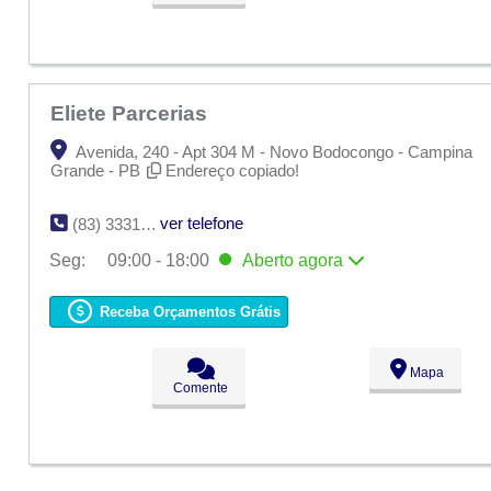
Dom:
Fechado
Eliete Parcerias
Avenida, 240 - Apt 304 M - Novo Bodocongo - Campina
Grande - PB
Endereço copiado!
ver telefone
(83) 3331-5076
Seg:
09:00 - 18:00
Aberto
agora
Seg:
09:00 - 18:00
Aberto
agora
Ter:
09:00 - 18:00
Receba Orçamentos Grátis
Qua:
09:00 - 18:00
Qui:
09:00 - 18:00
Sex:
09:00 - 18:00
Mapa
Sáb:
Fechado
Comente
Dom:
Fechado