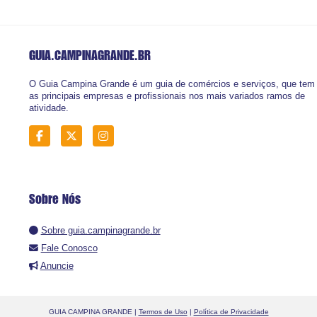
GUIA.CAMPINAGRANDE
.BR
O Guia Campina Grande é um guia de comércios e serviços, que tem
as principais empresas e profissionais nos mais variados ramos de
atividade.
Sobre Nós
Sobre guia.campinagrande.br
Fale Conosco
Anuncie
GUIA CAMPINA GRANDE |
Termos de Uso
|
Política de Privacidade