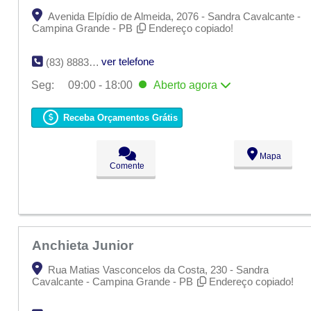
Avenida Elpídio de Almeida, 2076 - Sandra Cavalcante -
Campina Grande - PB
Endereço copiado!
ver telefone
(83) 8883-8088
Seg:
09:00 - 18:00
Aberto
agora
Seg:
09:00 - 18:00
Aberto
agora
Ter:
09:00 - 18:00
Receba Orçamentos Grátis
Qua:
09:00 - 18:00
Qui:
09:00 - 18:00
Sex:
09:00 - 18:00
Mapa
Sáb:
Fechado
Comente
Dom:
Fechado
Anchieta Junior
Rua Matias Vasconcelos da Costa, 230 - Sandra
Cavalcante - Campina Grande - PB
Endereço copiado!