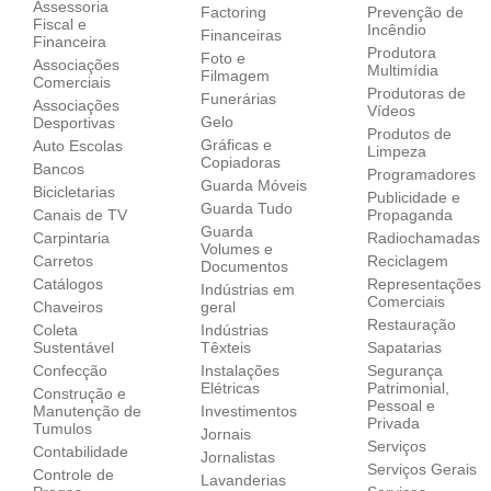
Assessoria
Factoring
Prevenção de
Fiscal e
Incêndio
Financeiras
Financeira
Produtora
Foto e
Associações
Multimídia
Filmagem
Comerciais
Produtoras de
Funerárias
Associações
Vídeos
Gelo
Desportivas
Produtos de
Gráficas e
Auto Escolas
Limpeza
Copiadoras
Bancos
Programadores
Guarda Móveis
Bicicletarias
Publicidade e
Guarda Tudo
Canais de TV
Propaganda
Guarda
Carpintaria
Radiochamadas
Volumes e
Carretos
Reciclagem
Documentos
Catálogos
Representações
Indústrias em
Comerciais
Chaveiros
geral
Restauração
Coleta
Indústrias
Sustentável
Têxteis
Sapatarias
Confecção
Instalações
Segurança
Elétricas
Patrimonial,
Construção e
Pessoal e
Manutenção de
Investimentos
Privada
Tumulos
Jornais
Serviços
Contabilidade
Jornalistas
Serviços Gerais
Controle de
Lavanderias