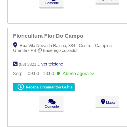
Sáb:
Fechado
Comente
Dom:
Fechado
Floricultura Flor Do Campo
Rua Vila Nova da Rainha, 384 - Centro - Campina
Grande - PB
Endereço copiado!
ver telefone
(83) 3321-9235
Seg:
09:00 - 18:00
Aberto
agora
Seg:
09:00 - 18:00
Aberto
agora
Ter:
09:00 - 18:00
Receba Orçamentos Grátis
Qua:
09:00 - 18:00
Qui:
09:00 - 18:00
Sex:
09:00 - 18:00
Mapa
Sáb:
Fechado
Comente
Dom:
Fechado