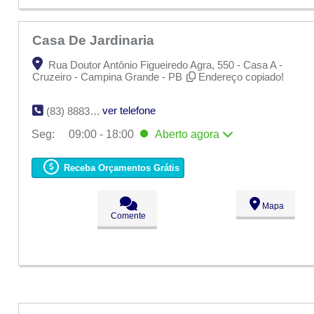
Casa De Jardinaria
Rua Doutor Antônio Figueiredo Agra, 550 - Casa A -
Cruzeiro - Campina Grande - PB
Endereço copiado!
ver telefone
(83) 8883-7093
Seg:
09:00 - 18:00
Aberto
agora
Seg:
09:00 - 18:00
Aberto
agora
Ter:
09:00 - 18:00
Receba Orçamentos Grátis
Qua:
09:00 - 18:00
Qui:
09:00 - 18:00
Sex:
09:00 - 18:00
Mapa
Sáb:
Fechado
Comente
Dom:
Fechado