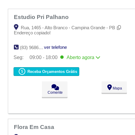
Estudio Pri Palhano
Rua, 1465 - Alto Branco - Campina Grande - PB
Endereço copiado!
ver telefone
(83) 9686-3311
Seg:
09:00 - 18:00
Aberto
agora
Seg:
09:00 - 18:00
Aberto
agora
Ter:
09:00 - 18:00
Receba Orçamentos Grátis
Qua:
09:00 - 18:00
Qui:
09:00 - 18:00
Sex:
09:00 - 18:00
Mapa
Sáb:
Fechado
Comente
Dom:
Fechado
Flora Em Casa