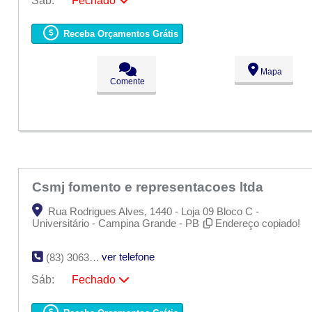
Sáb:
Fechado
Seg:
09:00 - 18:00
Ter:
09:00 - 18:00
Receba Orçamentos Grátis
Qua:
09:00 - 18:00
Qui:
09:00 - 18:00
Sex:
09:00 - 18:00
Mapa
Sáb:
Fechado
Comente
Dom:
Fechado
Csmj fomento e representacoes ltda
Rua Rodrigues Alves, 1440 - Loja 09 Bloco C -
Universitário - Campina Grande - PB
Endereço copiado!
ver telefone
(83) 3063-2459
Sáb:
Fechado
Seg:
09:00 - 18:00
Ter:
09:00 - 18:00