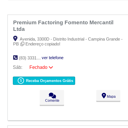
Premium Factoring Fomento Mercantil
Ltda
Avenida, 3300D - Distrito Industrial - Campina Grande -
PB
Endereço copiado!
ver telefone
(83) 3331-1677
Sáb:
Fechado
Seg:
09:00 - 18:00
Ter:
09:00 - 18:00
Receba Orçamentos Grátis
Qua:
09:00 - 18:00
Qui:
09:00 - 18:00
Sex:
09:00 - 18:00
Mapa
Sáb:
Fechado
Comente
Dom:
Fechado