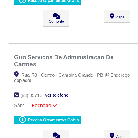
Receba Orçamentos Grátis
Qua:
09:00 - 18:00
Qui:
09:00 - 18:00
Sex:
09:00 - 18:00
Mapa
Sáb:
Fechado
Comente
Dom:
Fechado
Giro Servicos De Administracao De
Cartoes
Rua, 78 - Centro - Campina Grande - PB
Endereço
copiado!
ver telefone
(83) 9971-5237
Sáb:
Fechado
Seg:
09:00 - 18:00
Ter:
09:00 - 18:00
Receba Orçamentos Grátis
Qua:
09:00 - 18:00
Qui:
09:00 - 18:00
Sex:
09:00 - 18:00
Mapa