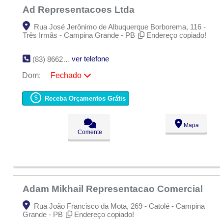
Ad Representacoes Ltda
Rua José Jerônimo de Albuquerque Borborema, 116 -
Três Irmãs - Campina Grande - PB
Endereço copiado!
ver telefone
(83) 8662-1407
Dom:
Fechado
Seg:
09:00 - 18:00
Ter:
09:00 - 18:00
Receba Orçamentos Grátis
Qua:
09:00 - 18:00
Qui:
09:00 - 18:00
Sex:
09:00 - 18:00
Mapa
Sáb:
Fechado
Comente
Dom:
Fechado
Adam Mikhail Representacao Comercial
Rua João Francisco da Mota, 269 - Catolé - Campina
Grande - PB
Endereço copiado!