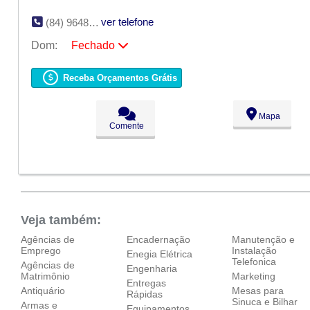
ver telefone
(84) 9648-8413
Dom:
Fechado
Seg:
09:00 - 18:00
Ter:
09:00 - 18:00
Receba Orçamentos Grátis
Qua:
09:00 - 18:00
Qui:
09:00 - 18:00
Sex:
09:00 - 18:00
Mapa
Sáb:
Fechado
Comente
Dom:
Fechado
Veja também:
Agências de
Encadernação
Manutenção e
Emprego
Instalação
Enegia Elétrica
Telefonica
Agências de
Engenharia
Matrimônio
Marketing
Entregas
Antiquário
Mesas para
Rápidas
Sinuca e Bilhar
Armas e
Equipamentos