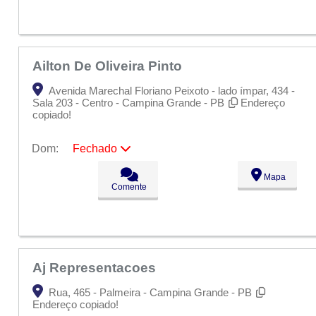
Qui:
09:00 - 18:00
Sex:
09:00 - 18:00
Sáb:
Fechado
Dom:
Fechado
Ailton De Oliveira Pinto
Avenida Marechal Floriano Peixoto - lado ímpar, 434 -
Sala 203 - Centro - Campina Grande - PB
Endereço
copiado!
Dom:
Fechado
Seg:
09:00 - 18:00
Mapa
Ter:
09:00 - 18:00
Comente
Qua:
09:00 - 18:00
Qui:
09:00 - 18:00
Sex:
09:00 - 18:00
Sáb:
Fechado
Dom:
Fechado
Aj Representacoes
Rua, 465 - Palmeira - Campina Grande - PB
Endereço copiado!