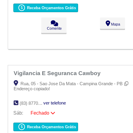
Seg:
09:00 - 18:00
Ter:
09:00 - 18:00
Receba Orçamentos Grátis
Qua:
09:00 - 18:00
Qui:
09:00 - 18:00
Sex:
09:00 - 18:00
Mapa
Sáb:
Fechado
Comente
Dom:
Fechado
Vigilancia E Seguranca Cawboy
Rua, 05 - Sao Jose Da Mata - Campina Grande - PB
Endereço copiado!
ver telefone
(83) 8770-3479
Sáb:
Fechado
Seg:
09:00 - 18:00
Ter:
09:00 - 18:00
Receba Orçamentos Grátis
Qua:
09:00 - 18:00