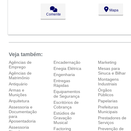
Qui:
09:00 - 18:00
Sex:
09:00 - 18:00
Mapa
Sáb:
Fechado
Comente
Dom:
Fechado
Veja também:
Agências de
Encadernação
Marketing
Emprego
Enegia Elétrica
Mesas para
Agências de
Sinuca e Bilhar
Engenharia
Matrimônio
Montagens
Entregas
Antiquário
Industriais
Rápidas
Armas e
Órgãos
Equipamentos
Munições
Públicos
de Segurança
Arquitetura
Papelarias
Escritórios de
Assessoria e
Cobrança
Prefeituras
Documentação
Municipais
Estúdios de
para
Gravação
Prestadores de
Aposentadoria
Musical
Serviços
Assessoria
Factoring
Prevenção de