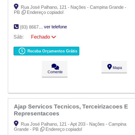
Rua José Palhano, 121 - Nações - Campina Grande -
PB
Endereço copiado!
ver telefone
(83) 8667-0149
Sáb:
Fechado
Seg:
09:00 - 18:00
Ter:
09:00 - 18:00
Receba Orçamentos Grátis
Qua:
09:00 - 18:00
Qui:
09:00 - 18:00
Sex:
09:00 - 18:00
Mapa
Sáb:
Fechado
Comente
Dom:
Fechado
Ajap Servicos Tecnicos, Terceirizacoes E
Representacoes
Rua José Palhano, 121 - Apt 203 - Nações - Campina
Grande - PB
Endereço copiado!