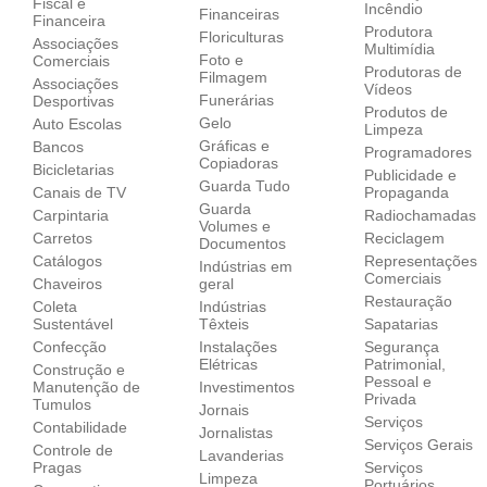
Fiscal e
Incêndio
Financeiras
Financeira
Produtora
Floriculturas
Associações
Multimídia
Foto e
Comerciais
Produtoras de
Filmagem
Associações
Vídeos
Funerárias
Desportivas
Produtos de
Gelo
Auto Escolas
Limpeza
Gráficas e
Bancos
Programadores
Copiadoras
Bicicletarias
Publicidade e
Guarda Tudo
Canais de TV
Propaganda
Guarda
Carpintaria
Radiochamadas
Volumes e
Carretos
Reciclagem
Documentos
Catálogos
Representações
Indústrias em
Comerciais
Chaveiros
geral
Restauração
Coleta
Indústrias
Sustentável
Têxteis
Sapatarias
Confecção
Instalações
Segurança
Elétricas
Patrimonial,
Construção e
Pessoal e
Manutenção de
Investimentos
Privada
Tumulos
Jornais
Serviços
Contabilidade
Jornalistas
Serviços Gerais
Controle de
Lavanderias
Pragas
Serviços
Limpeza
Portuários