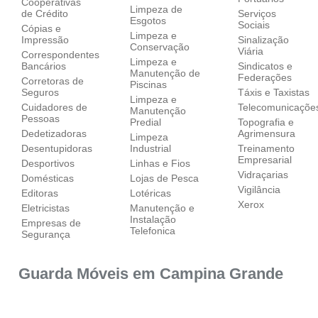
Cooperativas
Limpeza de
de Crédito
Serviços
Esgotos
Sociais
Cópias e
Limpeza e
Impressão
Sinalização
Conservação
Viária
Correspondentes
Limpeza e
Bancários
Sindicatos e
Manutenção de
Federações
Corretoras de
Piscinas
Seguros
Táxis e Taxistas
Limpeza e
Cuidadores de
Telecomunicaçõe
Manutenção
Pessoas
Predial
Topografia e
Dedetizadoras
Agrimensura
Limpeza
Desentupidoras
Industrial
Treinamento
Empresarial
Desportivos
Linhas e Fios
Vidraçarias
Domésticas
Lojas de Pesca
Vigilância
Editoras
Lotéricas
Xerox
Eletricistas
Manutenção e
Instalação
Empresas de
Telefonica
Segurança
Guarda Móveis em Campina Grande