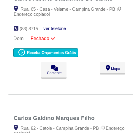
Rua, 65 - Casa - Velame - Campina Grande - PB
Endereço copiado!
ver telefone
(83) 8715-1708
Dom:
Fechado
Seg:
09:00 - 18:00
Ter:
09:00 - 18:00
Receba Orçamentos Grátis
Qua:
09:00 - 18:00
Qui:
09:00 - 18:00
Sex:
09:00 - 18:00
Mapa
Sáb:
Fechado
Comente
Dom:
Fechado
Carlos Galdino Marques Filho
Rua, 82 - Catole - Campina Grande - PB
Endereço