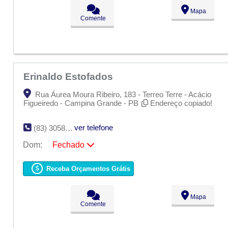
Seg:
09:00 - 18:00
Mapa
Ter:
09:00 - 18:00
Comente
Qua:
09:00 - 18:00
Qui:
09:00 - 18:00
Sex:
09:00 - 18:00
Sáb:
Fechado
Dom:
Fechado
Erinaldo Estofados
Rua Áurea Moura Ribeiro, 183 - Terreo Terre - Acácio
Figueiredo - Campina Grande - PB
Endereço copiado!
ver telefone
(83) 3058-5622
Dom:
Fechado
Seg:
09:00 - 18:00
Ter:
09:00 - 18:00
Receba Orçamentos Grátis
Qua:
09:00 - 18:00
Qui:
09:00 - 18:00
Sex:
09:00 - 18:00
Mapa
Sáb:
Fechado
Comente
Dom:
Fechado