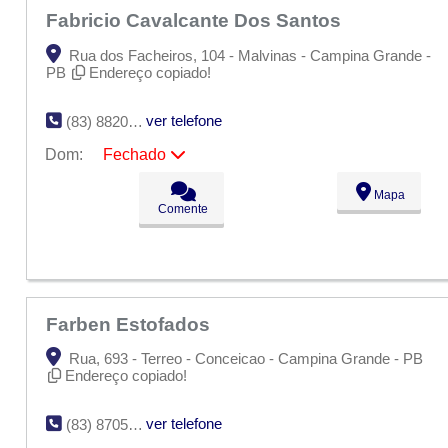
Fabricio Cavalcante Dos Santos
Rua dos Facheiros, 104 - Malvinas - Campina Grande -
PB
Endereço copiado!
ver telefone
(83) 8820-5623
Dom:
Fechado
Seg:
09:00 - 18:00
Mapa
Ter:
09:00 - 18:00
Comente
Qua:
09:00 - 18:00
Qui:
09:00 - 18:00
Sex:
09:00 - 18:00
Sáb:
Fechado
Dom:
Fechado
Farben Estofados
Rua, 693 - Terreo - Conceicao - Campina Grande - PB
Endereço copiado!
ver telefone
(83) 8705-0797