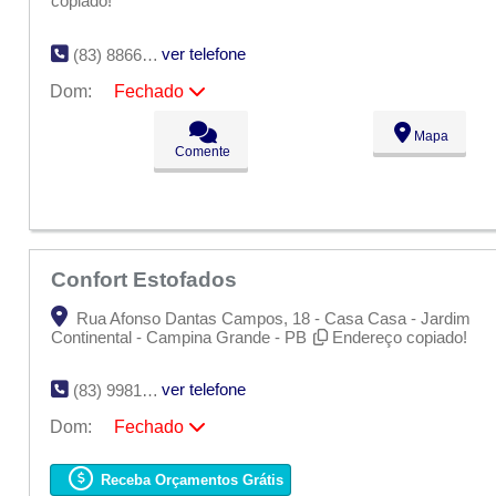
copiado!
ver telefone
(83) 8866-2558
Dom:
Fechado
Seg:
09:00 - 18:00
Mapa
Ter:
09:00 - 18:00
Comente
Qua:
09:00 - 18:00
Qui:
09:00 - 18:00
Sex:
09:00 - 18:00
Sáb:
Fechado
Dom:
Fechado
Confort Estofados
Rua Afonso Dantas Campos, 18 - Casa Casa - Jardim
Continental - Campina Grande - PB
Endereço copiado!
ver telefone
(83) 9981-0378
Dom:
Fechado
Seg:
09:00 - 18:00
Ter:
09:00 - 18:00
Receba Orçamentos Grátis
Qua:
09:00 - 18:00