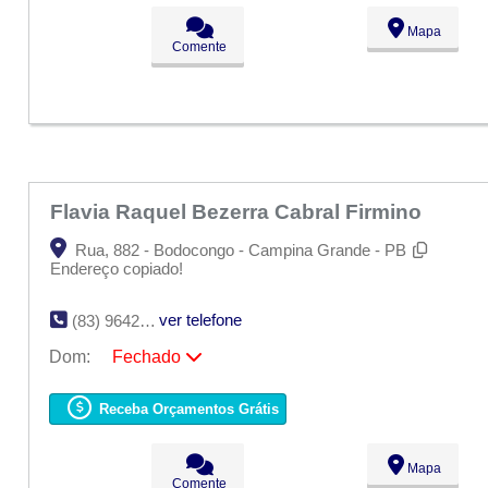
Qui:
09:00 - 18:00
Sex:
09:00 - 18:00
Mapa
Sáb:
Fechado
Comente
Dom:
Fechado
Flavia Raquel Bezerra Cabral Firmino
Rua, 882 - Bodocongo - Campina Grande - PB
Endereço copiado!
ver telefone
(83) 9642-2713
Dom:
Fechado
Seg:
09:00 - 18:00
Ter:
09:00 - 18:00
Receba Orçamentos Grátis
Qua:
09:00 - 18:00
Qui:
09:00 - 18:00
Sex:
09:00 - 18:00
Mapa
Sáb:
Fechado
Comente