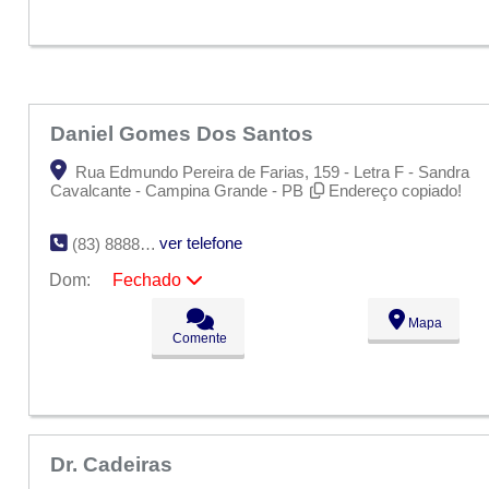
Daniel Gomes Dos Santos
Rua Edmundo Pereira de Farias, 159 - Letra F - Sandra
Cavalcante - Campina Grande - PB
Endereço copiado!
ver telefone
(83) 8888-8888
Dom:
Fechado
Seg:
09:00 - 18:00
Mapa
Ter:
09:00 - 18:00
Comente
Qua:
09:00 - 18:00
Qui:
09:00 - 18:00
Sex:
09:00 - 18:00
Sáb:
Fechado
Dom:
Fechado
Dr. Cadeiras