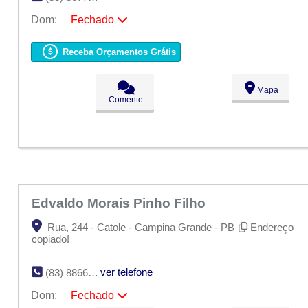
Dom:
Fechado
Seg:
09:00 - 18:00
Ter:
09:00 - 18:00
Receba Orçamentos Grátis
Qua:
09:00 - 18:00
Qui:
09:00 - 18:00
Sex:
09:00 - 18:00
Mapa
Sáb:
Fechado
Comente
Dom:
Fechado
Edvaldo Morais Pinho Filho
Rua, 244 - Catole - Campina Grande - PB
Endereço
copiado!
ver telefone
(83) 8866-2558
Dom:
Fechado