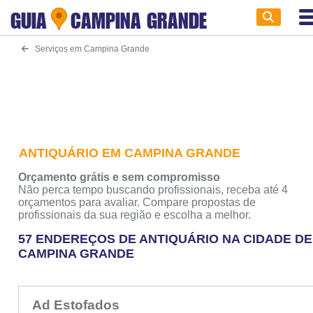
GUIA
CAMPINA GRANDE
Serviços em Campina Grande
ANTIQUÁRIO EM CAMPINA GRANDE
Orçamento grátis e sem compromisso
Não perca tempo buscando profissionais, receba até 4
orçamentos para avaliar. Compare propostas de
profissionais da sua região e escolha a melhor.
57 ENDEREÇOS DE ANTIQUÁRIO NA CIDADE DE
CAMPINA GRANDE
Ad Estofados