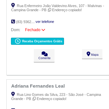
Rua Enfermeiro João Valdevino Alves, 107 - Malvinas -
Campina Grande - PB
Endereço copiado!
ver telefone
(83) 9362-1051
Dom:
Fechado
Seg:
09:00 - 18:00
Ter:
09:00 - 18:00
Receba Orçamentos Grátis
Qua:
09:00 - 18:00
Qui:
09:00 - 18:00
Sex:
09:00 - 18:00
Mapa
Sáb:
Fechado
Comente
Dom:
Fechado
Adriana Fernandes Leal
Rua Lino Gomes da Silva, 223 - São José - Campina
Grande - PB
Endereço copiado!