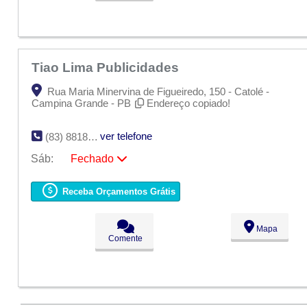
Qui:
09:00 - 18:00
Sex:
09:00 - 18:00
Sáb:
Fechado
Dom:
Fechado
Tiao Lima Publicidades
Rua Maria Minervina de Figueiredo, 150 - Catolé -
Campina Grande - PB
Endereço copiado!
ver telefone
(83) 8818-0861
Sáb:
Fechado
Seg:
09:00 - 18:00
Ter:
09:00 - 18:00
Receba Orçamentos Grátis
Qua:
09:00 - 18:00
Qui:
09:00 - 18:00
Sex:
09:00 - 18:00
Mapa
Sáb:
Fechado
Comente
Dom:
Fechado