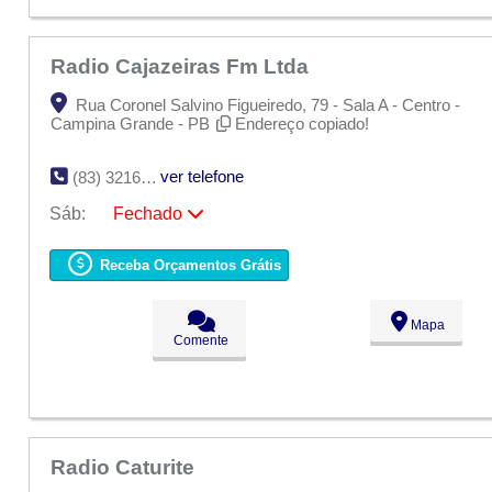
Sáb:
Fechado
Dom:
Fechado
Radio Cajazeiras Fm Ltda
Rua Coronel Salvino Figueiredo, 79 - Sala A - Centro -
Campina Grande - PB
Endereço copiado!
ver telefone
(83) 3216-5042
Sáb:
Fechado
Seg:
09:00 - 18:00
Ter:
09:00 - 18:00
Receba Orçamentos Grátis
Qua:
09:00 - 18:00
Qui:
09:00 - 18:00
Sex:
09:00 - 18:00
Mapa
Sáb:
Fechado
Comente
Dom:
Fechado
Radio Caturite