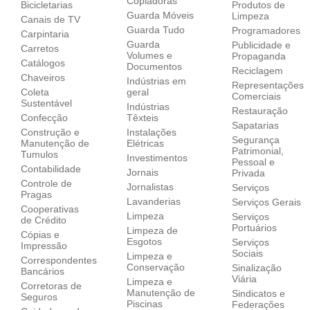
Copiadoras
Bicicletarias
Produtos de
Guarda Móveis
Limpeza
Canais de TV
Guarda Tudo
Programadores
Carpintaria
Guarda
Publicidade e
Carretos
Volumes e
Propaganda
Catálogos
Documentos
Reciclagem
Chaveiros
Indústrias em
Representações
Coleta
geral
Comerciais
Sustentável
Indústrias
Restauração
Confecção
Têxteis
Sapatarias
Construção e
Instalações
Segurança
Manutenção de
Elétricas
Patrimonial,
Tumulos
Investimentos
Pessoal e
Contabilidade
Jornais
Privada
Controle de
Jornalistas
Serviços
Pragas
Lavanderias
Serviços Gerais
Cooperativas
Limpeza
Serviços
de Crédito
Portuários
Limpeza de
Cópias e
Esgotos
Serviços
Impressão
Sociais
Limpeza e
Correspondentes
Conservação
Sinalização
Bancários
Viária
Limpeza e
Corretoras de
Manutenção de
Sindicatos e
Seguros
Piscinas
Federações