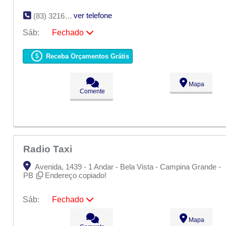
ver telefone
(83) 3216-5000
Sáb:
Fechado
Seg:
09:00 - 18:00
Ter:
09:00 - 18:00
Receba Orçamentos Grátis
Qua:
09:00 - 18:00
Qui:
09:00 - 18:00
Sex:
09:00 - 18:00
Mapa
Sáb:
Fechado
Comente
Dom:
Fechado
Radio Taxi
Avenida, 1439 - 1 Andar - Bela Vista - Campina Grande -
PB
Endereço copiado!
Sáb:
Fechado
Seg:
09:00 - 18:00
Mapa
Ter:
09:00 - 18:00