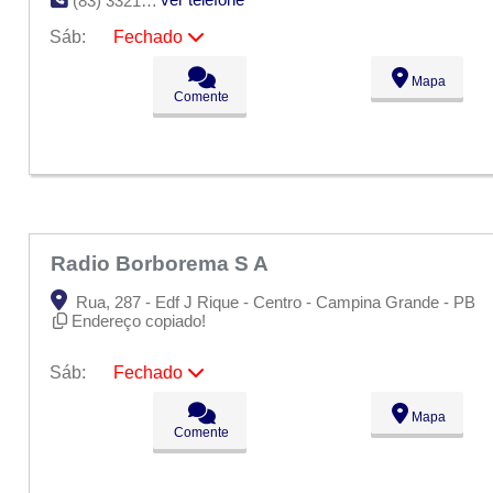
(83) 3321-5523
Sáb:
Fechado
Seg:
09:00 - 18:00
Mapa
Ter:
09:00 - 18:00
Comente
Qua:
09:00 - 18:00
Qui:
09:00 - 18:00
Sex:
09:00 - 18:00
Sáb:
Fechado
Dom:
Fechado
Radio Borborema S A
Rua, 287 - Edf J Rique - Centro - Campina Grande - PB
Endereço copiado!
Sáb:
Fechado
Seg:
09:00 - 18:00
Mapa
Ter:
09:00 - 18:00
Comente
Qua:
09:00 - 18:00
Qui:
09:00 - 18:00
Sex:
09:00 - 18:00