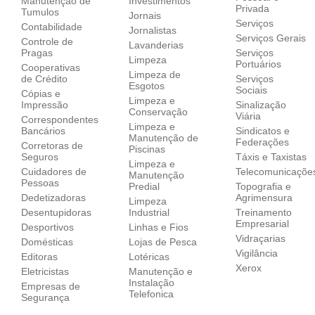
Manutenção de
Investimentos
Privada
Tumulos
Jornais
Serviços
Contabilidade
Jornalistas
Serviços Gerais
Controle de
Lavanderias
Pragas
Serviços
Limpeza
Portuários
Cooperativas
Limpeza de
de Crédito
Serviços
Esgotos
Sociais
Cópias e
Limpeza e
Impressão
Sinalização
Conservação
Viária
Correspondentes
Limpeza e
Bancários
Sindicatos e
Manutenção de
Federações
Corretoras de
Piscinas
Seguros
Táxis e Taxistas
Limpeza e
Cuidadores de
Telecomunicaçõe
Manutenção
Pessoas
Predial
Topografia e
Dedetizadoras
Agrimensura
Limpeza
Desentupidoras
Industrial
Treinamento
Empresarial
Desportivos
Linhas e Fios
Vidraçarias
Domésticas
Lojas de Pesca
Vigilância
Editoras
Lotéricas
Xerox
Eletricistas
Manutenção e
Instalação
Empresas de
Telefonica
Segurança