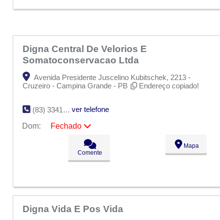
Sáb:
Fechado
Dom:
Fechado
Digna Central De Velorios E
Somatoconservacao Ltda
Avenida Presidente Juscelino Kubitschek, 2213 -
Cruzeiro - Campina Grande - PB
Endereço copiado!
ver telefone
(83) 3341-4200
Dom:
Fechado
Seg:
09:00 - 18:00
Mapa
Ter:
09:00 - 18:00
Comente
Qua:
09:00 - 18:00
Qui:
09:00 - 18:00
Sex:
09:00 - 18:00
Sáb:
Fechado
Dom:
Fechado
Digna Vida E Pos Vida