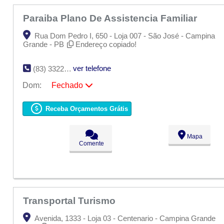
Paraiba Plano De Assistencia Familiar
Rua Dom Pedro I, 650 - Loja 007 - São José - Campina
Grande - PB
Endereço copiado!
ver telefone
(83) 3322-7070
Dom:
Fechado
Seg:
09:00 - 18:00
Ter:
09:00 - 18:00
Receba Orçamentos Grátis
Qua:
09:00 - 18:00
Qui:
09:00 - 18:00
Sex:
09:00 - 18:00
Mapa
Sáb:
Fechado
Comente
Dom:
Fechado
Transportal Turismo
Avenida, 1333 - Loja 03 - Centenario - Campina Grande