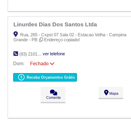
Linurdes Dias Dos Santos Ltda
Rua, 265 - Cxpst 07 Sala 02 - Estacao Velha - Campina
Grande - PB
Endereço copiado!
ver telefone
(83) 2101-3232
Dom:
Fechado
Seg:
09:00 - 18:00
Ter:
09:00 - 18:00
Receba Orçamentos Grátis
Qua:
09:00 - 18:00
Qui:
09:00 - 18:00
Sex:
09:00 - 18:00
Mapa
Sáb:
Fechado
Comente
Dom:
Fechado