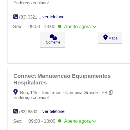
Endereço copiado!
ver telefone
(83) 3321-6980
Sex:
09:00 - 18:00
Aberto
agora
Seg:
09:00 - 18:00
Mapa
Ter:
09:00 - 18:00
Comente
Qua:
09:00 - 18:00
Qui:
09:00 - 18:00
Sex:
09:00 - 18:00
Aberto
agora
Sáb:
Fechado
Dom:
Fechado
Connect Manutencao Equipamentos
Hospitalares
Rua, 145 - Tres Irmas - Campina Grande - PB
Endereço copiado!
ver telefone
(83) 8800-0778
Sex:
09:00 - 18:00
Aberto
agora
Seg:
09:00 - 18:00