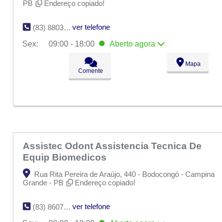
PB
Endereço copiado!
ver telefone
(83) 8803-2240
Sex:
09:00 - 18:00
Aberto
agora
Seg:
09:00 - 18:00
Mapa
Ter:
09:00 - 18:00
Comente
Qua:
09:00 - 18:00
Qui:
09:00 - 18:00
Sex:
09:00 - 18:00
Aberto
agora
Sáb:
Fechado
Dom:
Fechado
Assistec Odont Assistencia Tecnica De
Equip Biomedicos
Rua Rita Pereira de Araújo, 440 - Bodocongó - Campina
Grande - PB
Endereço copiado!
ver telefone
(83) 8607-0603