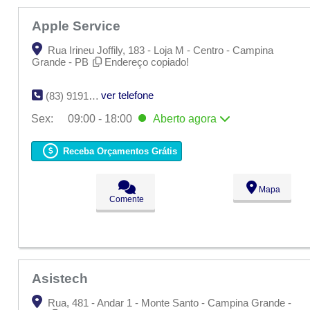
Dom:
Fechado
Apple Service
Rua Irineu Joffily, 183 - Loja M - Centro - Campina
Grande - PB
Endereço copiado!
ver telefone
(83) 9191-7513
Sex:
09:00 - 18:00
Aberto
agora
Seg:
09:00 - 18:00
Ter:
09:00 - 18:00
Receba Orçamentos Grátis
Qua:
09:00 - 18:00
Qui:
09:00 - 18:00
Sex:
09:00 - 18:00
Aberto
agora
Mapa
Sáb:
Fechado
Comente
Dom:
Fechado
Asistech
Rua, 481 - Andar 1 - Monte Santo - Campina Grande -