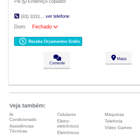
PB
Endereço copiado!
ver telefone
(83) 3331-2121
Dom:
Fechado
Seg:
09:00 - 18:00
Ter:
09:00 - 18:00
Receba Orçamentos Grátis
Qua:
09:00 - 18:00
Qui:
09:00 - 18:00
Sex:
09:00 - 18:00
Mapa
Sáb:
Fechado
Comente
Dom:
Fechado
Veja também:
Ar
Celulares
Máquinas
Condicionado
Eletro-
Telefonia
Assistências
eletrônicos
Vídeo Games
Técnicas
Eletrônicos