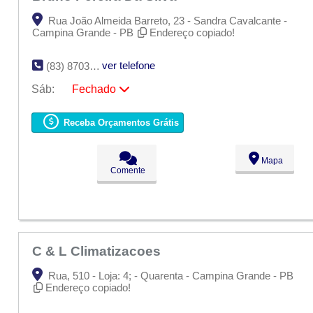
Rua João Almeida Barreto, 23 - Sandra Cavalcante -
Campina Grande - PB
Endereço copiado!
ver telefone
(83) 8703-1051
Sáb:
Fechado
Seg:
09:00 - 18:00
Ter:
09:00 - 18:00
Receba Orçamentos Grátis
Qua:
09:00 - 18:00
Qui:
09:00 - 18:00
Sex:
09:00 - 18:00
Mapa
Sáb:
Fechado
Comente
Dom:
Fechado
C & L Climatizacoes
Rua, 510 - Loja: 4; - Quarenta - Campina Grande - PB
Endereço copiado!