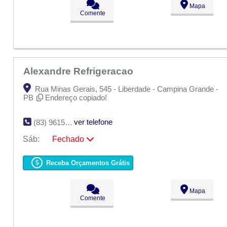
Sex:
09:00 - 18:00
Mapa
Sáb:
Fechado
Comente
Dom:
Fechado
Alexandre Refrigeracao
Rua Minas Gerais, 545 - Liberdade - Campina Grande -
PB
Endereço copiado!
ver telefone
(83) 9615-4418
Sáb:
Fechado
Seg:
09:00 - 18:00
Ter:
09:00 - 18:00
Receba Orçamentos Grátis
Qua:
09:00 - 18:00
Qui:
09:00 - 18:00
Sex:
09:00 - 18:00
Mapa
Sáb:
Fechado
Comente
Dom:
Fechado