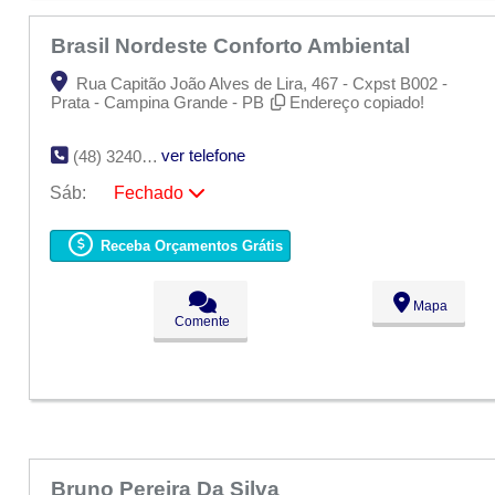
Brasil Nordeste Conforto Ambiental
Rua Capitão João Alves de Lira, 467 - Cxpst B002 -
Prata - Campina Grande - PB
Endereço copiado!
ver telefone
(48) 3240-0505
Sáb:
Fechado
Seg:
09:00 - 18:00
Ter:
09:00 - 18:00
Receba Orçamentos Grátis
Qua:
09:00 - 18:00
Qui:
09:00 - 18:00
Sex:
09:00 - 18:00
Mapa
Sáb:
Fechado
Comente
Dom:
Fechado
Bruno Pereira Da Silva