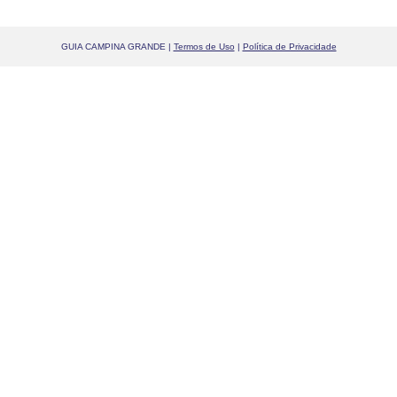
GUIA CAMPINA GRANDE |
Termos de Uso
|
Política de Privacidade