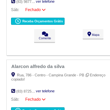
ver telefone
(83) 9877-5710
Sáb:
Fechado
Seg:
09:00 - 18:00
Ter:
09:00 - 18:00
Receba Orçamentos Grátis
Qua:
09:00 - 18:00
Qui:
09:00 - 18:00
Sex:
09:00 - 18:00
Mapa
Sáb:
Fechado
Comente
Dom:
Fechado
Alarcon alfredo da silva
Rua, 786 - Centro - Campina Grande - PB
Endereço
copiado!
ver telefone
(83) 8725-1368
Sáb:
Fechado
Seg:
09:00 - 18:00