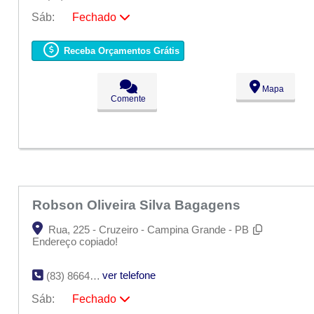
Sáb:
Fechado
Seg:
09:00 - 18:00
Ter:
09:00 - 18:00
Receba Orçamentos Grátis
Qua:
09:00 - 18:00
Qui:
09:00 - 18:00
Sex:
09:00 - 18:00
Mapa
Sáb:
Fechado
Comente
Dom:
Fechado
Robson Oliveira Silva Bagagens
Rua, 225 - Cruzeiro - Campina Grande - PB
Endereço copiado!
ver telefone
(83) 8664-2786
Sáb:
Fechado