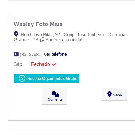
Wesley Foto Mais
Rua Olavo Bilac, 92 - Conj - José Pinheiro - Campina
Grande - PB
Endereço copiado!
ver telefone
(83) 8753-0800
Sáb:
Fechado
Seg:
09:00 - 18:00
Ter:
09:00 - 18:00
Receba Orçamentos Grátis
Qua:
09:00 - 18:00
Qui:
09:00 - 18:00
Sex:
09:00 - 18:00
Mapa
Sáb:
Fechado
Comente
Dom:
Fechado