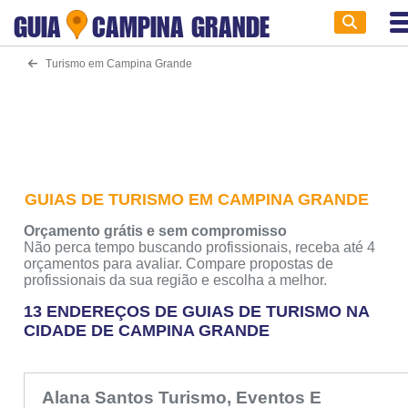
GUIA
CAMPINA GRANDE
Turismo em Campina Grande
GUIAS DE TURISMO EM CAMPINA GRANDE
Orçamento grátis e sem compromisso
Não perca tempo buscando profissionais, receba até 4
orçamentos para avaliar. Compare propostas de
profissionais da sua região e escolha a melhor.
13 ENDEREÇOS DE GUIAS DE TURISMO NA
CIDADE DE CAMPINA GRANDE
Alana Santos Turismo, Eventos E