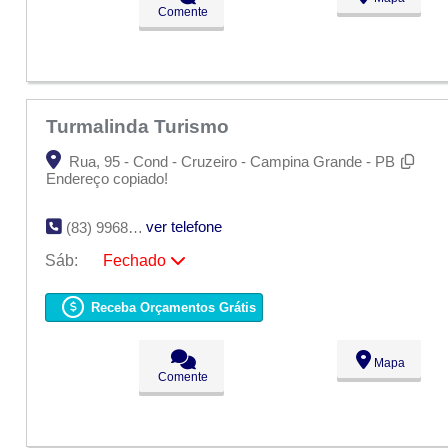
Sáb:
Fechado
Comente
Dom:
Fechado
Turmalinda Turismo
Rua, 95 - Cond - Cruzeiro - Campina Grande - PB
Endereço copiado!
ver telefone
(83) 9968-1678
Sáb:
Fechado
Seg:
09:00 - 18:00
Ter:
09:00 - 18:00
Receba Orçamentos Grátis
Qua:
09:00 - 18:00
Qui:
09:00 - 18:00
Sex:
09:00 - 18:00
Mapa
Sáb:
Fechado
Comente
Dom:
Fechado