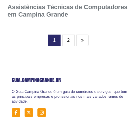
Assistências Técnicas de Computadores
em Campina Grande
1
2
»
GUIA.CAMPINAGRANDE
.BR
O Guia Campina Grande é um guia de comércios e serviços, que tem
as principais empresas e profissionais nos mais variados ramos de
atividade.