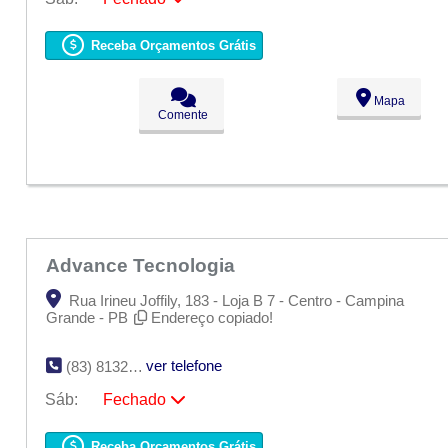
Seg:
09:00 - 18:00
Ter:
09:00 - 18:00
Receba Orçamentos Grátis
Qua:
09:00 - 18:00
Qui:
09:00 - 18:00
Sex:
09:00 - 18:00
Mapa
Sáb:
Fechado
Comente
Dom:
Fechado
Advance Tecnologia
Rua Irineu Joffily, 183 - Loja B 7 - Centro - Campina
Grande - PB
Endereço copiado!
ver telefone
(83) 8132-4312
Sáb:
Fechado
Seg:
09:00 - 18:00
Ter:
09:00 - 18:00
Receba Orçamentos Grátis