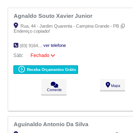
Agnaldo Souto Xavier Junior
Rua, 44 - Jardim Quarenta - Campina Grande - PB
Endereço copiado!
ver telefone
(83) 9164-1404
Sáb:
Fechado
Seg:
09:00 - 18:00
Ter:
09:00 - 18:00
Receba Orçamentos Grátis
Qua:
09:00 - 18:00
Qui:
09:00 - 18:00
Sex:
09:00 - 18:00
Mapa
Sáb:
Fechado
Comente
Dom:
Fechado
Aguinaldo Antonio Da Silva