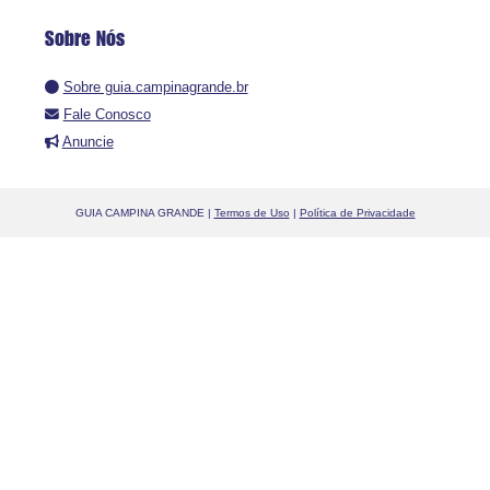
Sobre Nós
Sobre guia.campinagrande.br
Fale Conosco
Anuncie
GUIA CAMPINA GRANDE |
Termos de Uso
|
Política de Privacidade