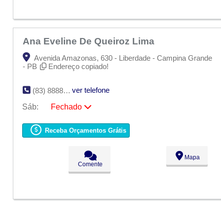
Ana Eveline De Queiroz Lima
Avenida Amazonas, 630 - Liberdade - Campina Grande
- PB
Endereço copiado!
ver telefone
(83) 8888-5918
Sáb:
Fechado
Seg:
09:00 - 18:00
Ter:
09:00 - 18:00
Receba Orçamentos Grátis
Qua:
09:00 - 18:00
Qui:
09:00 - 18:00
Sex:
09:00 - 18:00
Mapa
Sáb:
Fechado
Comente
Dom:
Fechado