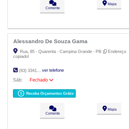
Sex:
09:00 - 18:00
Mapa
Sáb:
Fechado
Comente
Dom:
Fechado
Alessandro De Souza Gama
Rua, 85 - Quarenta - Campina Grande - PB
Endereço
copiado!
ver telefone
(83) 3341-2677
Sáb:
Fechado
Seg:
09:00 - 18:00
Ter:
09:00 - 18:00
Receba Orçamentos Grátis
Qua:
09:00 - 18:00
Qui:
09:00 - 18:00
Sex:
09:00 - 18:00
Mapa
Sáb:
Fechado
Comente
Dom:
Fechado