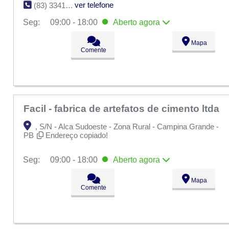
ver telefone
(83) 3341-4200
Seg:
09:00 - 18:00
Aberto
agora
Seg:
09:00 - 18:00
Aberto
agora
Mapa
Ter:
09:00 - 18:00
Comente
Qua:
09:00 - 18:00
Qui:
09:00 - 18:00
Sex:
09:00 - 18:00
Sáb:
Fechado
Dom:
Fechado
Facil - fabrica de artefatos de cimento ltda
, S/N - Alca Sudoeste - Zona Rural - Campina Grande -
PB
Endereço copiado!
Seg:
09:00 - 18:00
Aberto
agora
Seg:
09:00 - 18:00
Aberto
agora
Mapa
Ter:
09:00 - 18:00
Comente
Qua:
09:00 - 18:00
Qui:
09:00 - 18:00
Sex:
09:00 - 18:00
Sáb:
Fechado
Dom:
Fechado