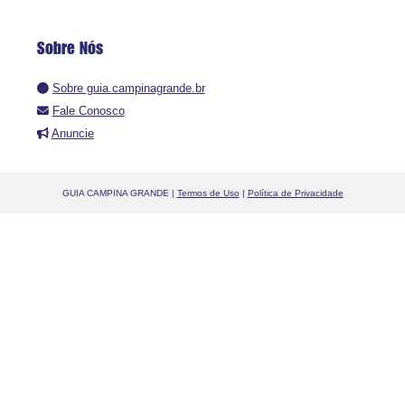
Sobre Nós
Sobre guia.campinagrande.br
Fale Conosco
Anuncie
GUIA CAMPINA GRANDE |
Termos de Uso
|
Política de Privacidade