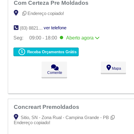
Com Certeza Pre Moldados
Endereço copiado!
ver telefone
(83) 8821-1695
Seg:
09:00 - 18:00
Aberto
agora
Seg:
09:00 - 18:00
Aberto
agora
Ter:
09:00 - 18:00
Receba Orçamentos Grátis
Qua:
09:00 - 18:00
Qui:
09:00 - 18:00
Sex:
09:00 - 18:00
Mapa
Sáb:
Fechado
Comente
Dom:
Fechado
Concreart Premoldados
Sitio, SN - Zona Rual - Campina Grande - PB
Endereço copiado!