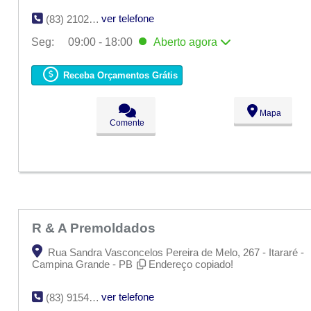
ver telefone
(83) 2102-3882
Seg:
09:00 - 18:00
Aberto
agora
Seg:
09:00 - 18:00
Aberto
agora
Ter:
09:00 - 18:00
Receba Orçamentos Grátis
Qua:
09:00 - 18:00
Qui:
09:00 - 18:00
Sex:
09:00 - 18:00
Mapa
Sáb:
Fechado
Comente
Dom:
Fechado
R & A Premoldados
Rua Sandra Vasconcelos Pereira de Melo, 267 - Itararé -
Campina Grande - PB
Endereço copiado!
ver telefone
(83) 9154-4673