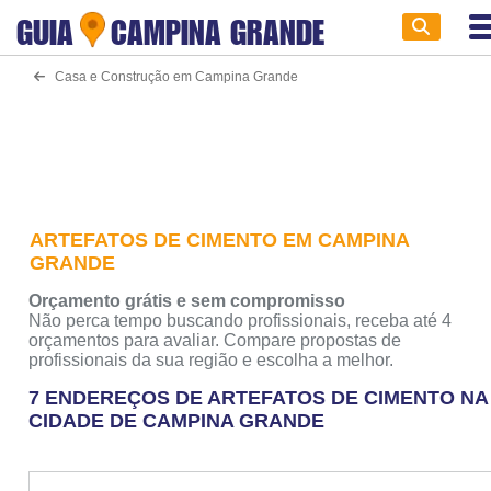
GUIA
CAMPINA GRANDE
Casa e Construção em Campina Grande
ARTEFATOS DE CIMENTO EM CAMPINA
GRANDE
Orçamento grátis e sem compromisso
Não perca tempo buscando profissionais, receba até 4
orçamentos para avaliar. Compare propostas de
profissionais da sua região e escolha a melhor.
7 ENDEREÇOS DE ARTEFATOS DE CIMENTO NA
CIDADE DE CAMPINA GRANDE