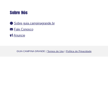
Sobre Nós
Sobre guia.campinagrande.br
Fale Conosco
Anuncie
GUIA CAMPINA GRANDE |
Termos de Uso
|
Política de Privacidade