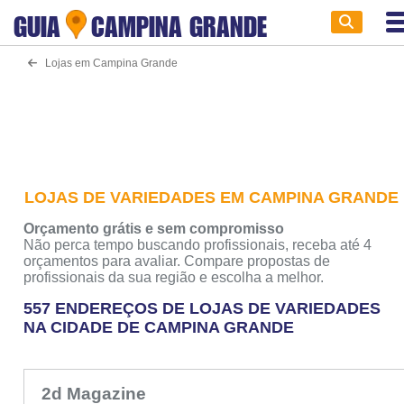
GUIA
CAMPINA GRANDE
Lojas em Campina Grande
LOJAS DE VARIEDADES EM CAMPINA GRANDE
Orçamento grátis e sem compromisso
Não perca tempo buscando profissionais, receba até 4
orçamentos para avaliar. Compare propostas de
profissionais da sua região e escolha a melhor.
557 ENDEREÇOS DE LOJAS DE VARIEDADES
NA CIDADE DE CAMPINA GRANDE
2d Magazine