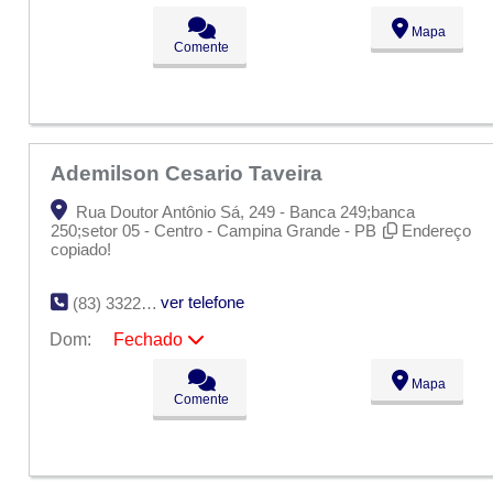
Qui:
09:00 - 18:00
Sex:
09:00 - 18:00
Mapa
Sáb:
Fechado
Comente
Dom:
Fechado
Ademilson Cesario Taveira
Rua Doutor Antônio Sá, 249 - Banca 249;banca
250;setor 05 - Centro - Campina Grande - PB
Endereço
copiado!
ver telefone
(83) 3322-6337
Dom:
Fechado
Seg:
09:00 - 18:00
Mapa
Ter:
09:00 - 18:00
Comente
Qua:
09:00 - 18:00
Qui:
09:00 - 18:00
Sex:
09:00 - 18:00
Sáb:
Fechado
Dom:
Fechado