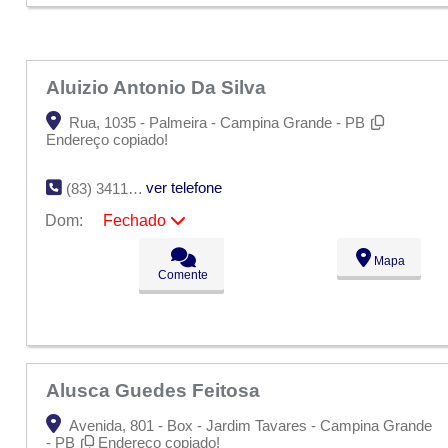
Dom:
Fechado
Aluizio Antonio Da Silva
Rua, 1035 - Palmeira - Campina Grande - PB
Endereço copiado!
ver telefone
(83) 3411-635
Dom:
Fechado
Seg:
09:00 - 18:00
Mapa
Ter:
09:00 - 18:00
Comente
Qua:
09:00 - 18:00
Qui:
09:00 - 18:00
Sex:
09:00 - 18:00
Sáb:
Fechado
Dom:
Fechado
Alusca Guedes Feitosa
Avenida, 801 - Box - Jardim Tavares - Campina Grande
- PB
Endereço copiado!