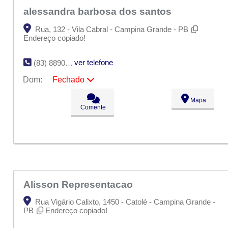
alessandra barbosa dos santos
Rua, 132 - Vila Cabral - Campina Grande - PB
Endereço copiado!
ver telefone
(83) 8890-3618
Dom:
Fechado
Seg:
09:00 - 18:00
Mapa
Ter:
09:00 - 18:00
Comente
Qua:
09:00 - 18:00
Qui:
09:00 - 18:00
Sex:
09:00 - 18:00
Sáb:
Fechado
Dom:
Fechado
Alisson Representacao
Rua Vigário Calixto, 1450 - Catolé - Campina Grande -
PB
Endereço copiado!