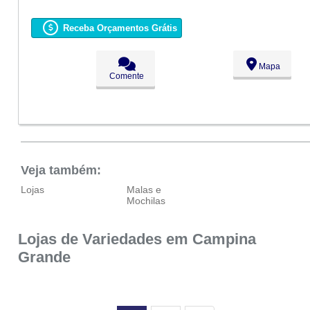
Seg:
09:00 - 18:00
Ter:
09:00 - 18:00
Receba Orçamentos Grátis
Qua:
09:00 - 18:00
Qui:
09:00 - 18:00
Sex:
09:00 - 18:00
Mapa
Sáb:
Fechado
Comente
Dom:
Fechado
Veja também:
Lojas
Malas e
Mochilas
Lojas de Variedades em Campina
Grande