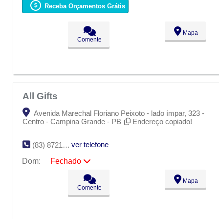
Ter:
09:00 - 18:00
Receba Orçamentos Grátis
Qua:
09:00 - 18:00
Qui:
09:00 - 18:00
Sex:
09:00 - 18:00
Mapa
Sáb:
Fechado
Comente
Dom:
Fechado
All Gifts
Avenida Marechal Floriano Peixoto - lado ímpar, 323 -
Centro - Campina Grande - PB
Endereço copiado!
ver telefone
(83) 8721-2198
Dom:
Fechado
Seg:
09:00 - 18:00
Mapa
Ter:
09:00 - 18:00
Comente
Qua:
09:00 - 18:00
Qui:
09:00 - 18:00
Sex:
09:00 - 18:00
Sáb:
Fechado