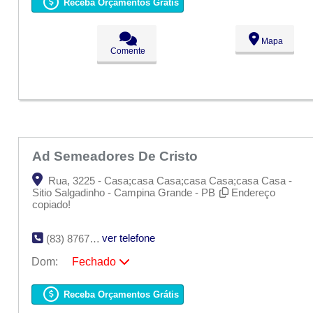
Ter:
09:00 - 18:00
Receba Orçamentos Grátis
Qua:
09:00 - 18:00
Qui:
09:00 - 18:00
Sex:
09:00 - 18:00
Mapa
Sáb:
Fechado
Comente
Dom:
Fechado
Ad Semeadores De Cristo
Rua, 3225 - Casa;casa Casa;casa Casa;casa Casa -
Sitio Salgadinho - Campina Grande - PB
Endereço
copiado!
ver telefone
(83) 8767-3761
Dom:
Fechado
Seg:
09:00 - 18:00
Ter:
09:00 - 18:00
Receba Orçamentos Grátis
Qua:
09:00 - 18:00