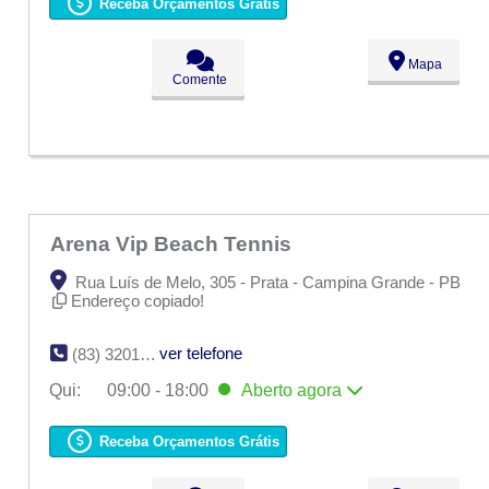
Ter:
09:00 - 18:00
Receba Orçamentos Grátis
Qua:
09:00 - 18:00
Qui:
09:00 - 18:00
Aberto
agora
Sex:
09:00 - 18:00
Mapa
Sáb:
Fechado
Comente
Dom:
Fechado
Arena Vip Beach Tennis
Rua Luís de Melo, 305 - Prata - Campina Grande - PB
Endereço copiado!
ver telefone
(83) 3201-8253
Qui:
09:00 - 18:00
Aberto
agora
Seg:
09:00 - 18:00
Ter:
09:00 - 18:00
Receba Orçamentos Grátis
Qua:
09:00 - 18:00
Qui:
09:00 - 18:00
Aberto
agora