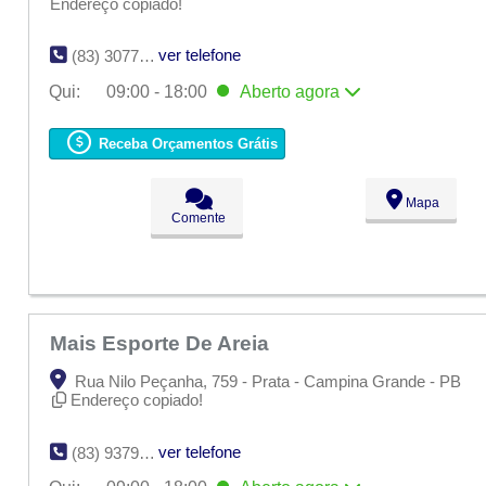
Endereço copiado!
ver telefone
(83) 3077-7761
Qui:
09:00 - 18:00
Aberto
agora
Seg:
09:00 - 18:00
Ter:
09:00 - 18:00
Receba Orçamentos Grátis
Qua:
09:00 - 18:00
Qui:
09:00 - 18:00
Aberto
agora
Sex:
09:00 - 18:00
Mapa
Sáb:
Fechado
Comente
Dom:
Fechado
Mais Esporte De Areia
Rua Nilo Peçanha, 759 - Prata - Campina Grande - PB
Endereço copiado!
ver telefone
(83) 9379-4131