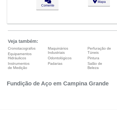
Mapa
Ter:
09:00 - 18:00
Comente
Qua:
09:00 - 18:00
Qui:
09:00 - 18:00
Sex:
09:00 - 18:00
Sáb:
Fechado
Dom:
Fechado
Veja também:
Cronotacografos
Maquinários
Perfuração de
Industriais
Túneis
Equipamentos
Hidráulicos
Odontológicos
Pintura
Instrumentos
Padarias
Salão de
de Medição
Beleza
Fundição de Aço em Campina Grande