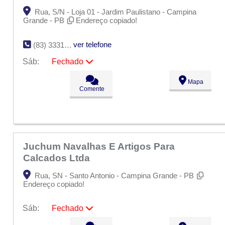
Rua, S/N - Loja 01 - Jardim Paulistano - Campina
Grande - PB
Endereço copiado!
ver telefone
(83) 3331-4524
Sáb:
Fechado
Seg:
09:00 - 18:00
Mapa
Ter:
09:00 - 18:00
Comente
Qua:
09:00 - 18:00
Qui:
09:00 - 18:00
Sex:
09:00 - 18:00
Sáb:
Fechado
Dom:
Fechado
Juchum Navalhas E Artigos Para
Calcados Ltda
Rua, SN - Santo Antonio - Campina Grande - PB
Endereço copiado!
Sáb:
Fechado
Seg:
09:00 - 18:00