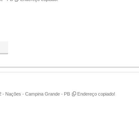
52 - Nações - Campina Grande - PB
Endereço copiado!