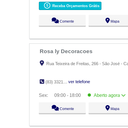
Ter:
09:00 - 18:00
Receba Orçamentos Grátis
Qua:
09:00 - 18:00
Qui:
09:00 - 18:00
Sex:
09:00 - 18:00
Aberto
agora
Comente
Mapa
Sáb:
Fechado
Dom:
Fechado
Rosa ly Decoracoes
Rua Teixeira de Freitas, 266 - São José - 
ver telefone
(83) 3321-4985
Sex:
09:00 - 18:00
Aberto
agora
Seg:
09:00 - 18:00
Comente
Mapa
Ter:
09:00 - 18:00
Qua:
09:00 - 18:00
Qui:
09:00 - 18:00
Sex:
09:00 - 18:00
Aberto
agora