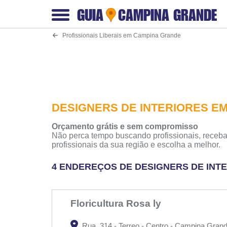
GUIA
CAMPINA GRANDE
Profissionais Liberais em Campina Grande
DESIGNERS DE INTERIORES E
Orçamento grátis e sem compromisso
Não perca tempo buscando profissionais, receba
profissionais da sua região e escolha a melhor.
4 ENDEREÇOS DE DESIGNERS DE INT
Floricultura Rosa ly
Rua, 314 - Terreo - Centro - Campina Gran