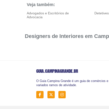
Veja também:
Advogados e Escritórios de
Detetives
Advocacia
Designers de Interiores em Cam
GUIA.CAMPINAGRANDE
.BR
O Guia Campina Grande é um guia de comércios e s
variados ramos de atividade.