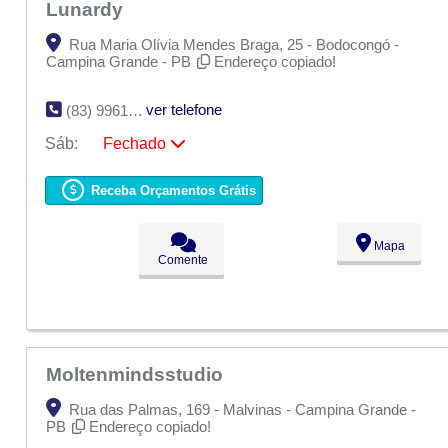
Lunardy
Rua Maria Olívia Mendes Braga, 25 - Bodocongó -
Campina Grande - PB
Endereço copiado!
ver telefone
(83) 9961-3884
Sáb:
Fechado
Seg:
09:00 - 18:00
Ter:
09:00 - 18:00
Receba Orçamentos Grátis
Qua:
09:00 - 18:00
Qui:
09:00 - 18:00
Sex:
09:00 - 18:00
Mapa
Sáb:
Fechado
Comente
Dom:
Fechado
Moltenmindsstudio
Rua das Palmas, 169 - Malvinas - Campina Grande -
PB
Endereço copiado!