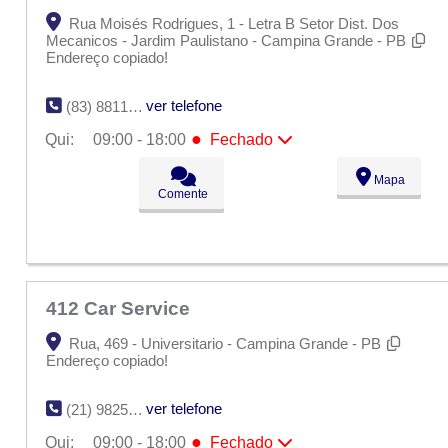
Rua Moisés Rodrigues, 1 - Letra B Setor Dist. Dos
Mecanicos - Jardim Paulistano - Campina Grande - PB
Endereço copiado!
ver telefone
(83) 8811-5391
●
Qui:
09:00 - 18:00
Fechado
Seg:
09:00 - 18:00
Mapa
Ter:
09:00 - 18:00
Comente
Qua:
09:00 - 18:00
●
Qui:
09:00 - 18:00
Fechado
Sex:
09:00 - 18:00
Sáb:
Fechado
Dom:
Fechado
412 Car Service
Rua, 469 - Universitario - Campina Grande - PB
Endereço copiado!
ver telefone
(21) 9825-2548
●
Qui:
09:00 - 18:00
Fechado