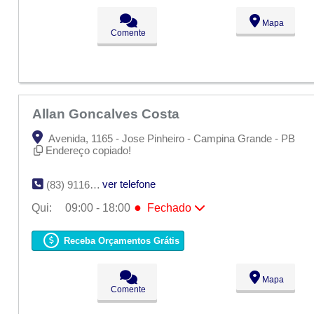
●
Qui:
09:00 - 18:00
Fechado
Sex:
09:00 - 18:00
Mapa
Sáb:
Fechado
Comente
Dom:
Fechado
Allan Goncalves Costa
Avenida, 1165 - Jose Pinheiro - Campina Grande - PB
Endereço copiado!
ver telefone
(83) 9116-2236
●
Qui:
09:00 - 18:00
Fechado
Seg:
09:00 - 18:00
Ter:
09:00 - 18:00
Receba Orçamentos Grátis
Qua:
09:00 - 18:00
●
Qui:
09:00 - 18:00
Fechado
Sex:
09:00 - 18:00
Mapa
Sáb:
Fechado
Comente
Dom:
Fechado