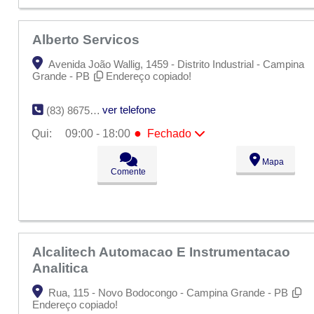
Sáb:
Fechado
Dom:
Fechado
Alberto Servicos
Avenida João Wallig, 1459 - Distrito Industrial - Campina
Grande - PB
Endereço copiado!
ver telefone
(83) 8675-1566
●
Qui:
09:00 - 18:00
Fechado
Seg:
09:00 - 18:00
Mapa
Ter:
09:00 - 18:00
Comente
Qua:
09:00 - 18:00
●
Qui:
09:00 - 18:00
Fechado
Sex:
09:00 - 18:00
Sáb:
Fechado
Dom:
Fechado
Alcalitech Automacao E Instrumentacao
Analitica
Rua, 115 - Novo Bodocongo - Campina Grande - PB
Endereço copiado!