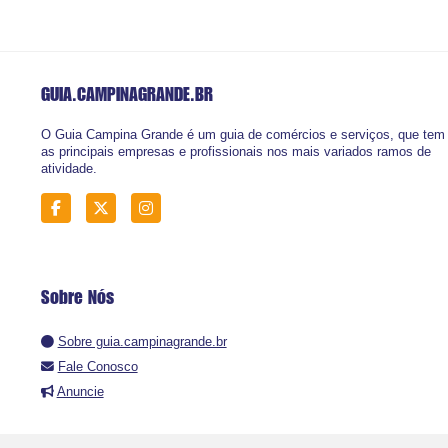
GUIA.CAMPINAGRANDE
.BR
O Guia Campina Grande é um guia de comércios e serviços, que tem
as principais empresas e profissionais nos mais variados ramos de
atividade.
Sobre Nós
Sobre guia.campinagrande.br
Fale Conosco
Anuncie