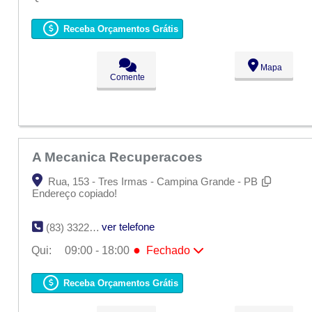
Seg:
09:00 - 18:00
Ter:
09:00 - 18:00
Receba Orçamentos Grátis
Qua:
09:00 - 18:00
●
Qui:
09:00 - 18:00
Fechado
Sex:
09:00 - 18:00
Mapa
Sáb:
Fechado
Comente
Dom:
Fechado
A Mecanica Recuperacoes
Rua, 153 - Tres Irmas - Campina Grande - PB
Endereço copiado!
ver telefone
(83) 3322-8001
●
Qui:
09:00 - 18:00
Fechado
Seg:
09:00 - 18:00
Ter:
09:00 - 18:00
Receba Orçamentos Grátis
Qua:
09:00 - 18:00
●
Qui:
09:00 - 18:00
Fechado