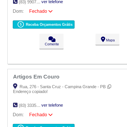
ver telefone
(83) 9907-6297
Dom:
Fechado
Seg:
09:00 - 18:00
Ter:
09:00 - 18:00
Receba Orçamentos Grátis
Qua:
09:00 - 18:00
Qui:
09:00 - 18:00
Sex:
09:00 - 18:00
Mapa
Sáb:
Fechado
Comente
Dom:
Fechado
Artigos Em Couro
Rua, 276 - Santa Cruz - Campina Grande - PB
Endereço copiado!
ver telefone
(83) 3335-5509
Dom:
Fechado
Seg:
09:00 - 18:00