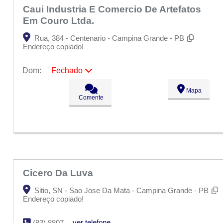
Caui Industria E Comercio De Artefatos
Em Couro Ltda.
Rua, 384 - Centenario - Campina Grande - PB
Endereço copiado!
Dom:
Fechado
Seg:
09:00 - 18:00
Mapa
Ter:
09:00 - 18:00
Comente
Qua:
09:00 - 18:00
Qui:
09:00 - 18:00
Sex:
09:00 - 18:00
Sáb:
Fechado
Dom:
Fechado
Cicero Da Luva
Sitio, SN - Sao Jose Da Mata - Campina Grande - PB
Endereço copiado!
ver telefone
(83) 8807-8487