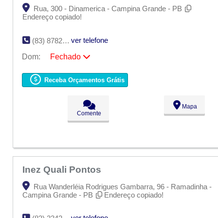
Rua, 300 - Dinamerica - Campina Grande - PB
Endereço copiado!
ver telefone
(83) 8782-0699
Dom:
Fechado
Seg:
09:00 - 18:00
Ter:
09:00 - 18:00
Receba Orçamentos Grátis
Qua:
09:00 - 18:00
Qui:
09:00 - 18:00
Sex:
09:00 - 18:00
Mapa
Sáb:
Fechado
Comente
Dom:
Fechado
Inez Quali Pontos
Rua Wanderléia Rodrigues Gambarra, 96 - Ramadinha -
Campina Grande - PB
Endereço copiado!
ver telefone