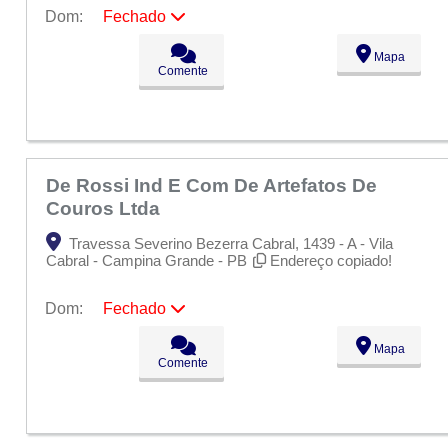
Dom:
Fechado
Seg:
09:00 - 18:00
Mapa
Ter:
09:00 - 18:00
Comente
Qua:
09:00 - 18:00
Qui:
09:00 - 18:00
Sex:
09:00 - 18:00
Sáb:
Fechado
Dom:
Fechado
De Rossi Ind E Com De Artefatos De
Couros Ltda
Travessa Severino Bezerra Cabral, 1439 - A - Vila
Cabral - Campina Grande - PB
Endereço copiado!
Dom:
Fechado
Seg:
09:00 - 18:00
Mapa
Ter:
09:00 - 18:00
Comente
Qua:
09:00 - 18:00
Qui:
09:00 - 18:00
Sex:
09:00 - 18:00
Sáb:
Fechado
Dom:
Fechado