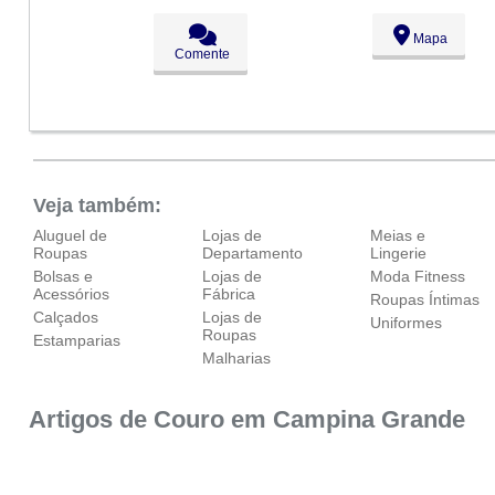
Qui:
09:00 - 18:00
Sex:
09:00 - 18:00
Mapa
Sáb:
Fechado
Comente
Dom:
Fechado
Veja também:
Aluguel de
Lojas de
Meias e
Roupas
Departamento
Lingerie
Bolsas e
Lojas de
Moda Fitness
Acessórios
Fábrica
Roupas Íntimas
Calçados
Lojas de
Uniformes
Roupas
Estamparias
Malharias
Artigos de Couro em Campina Grande