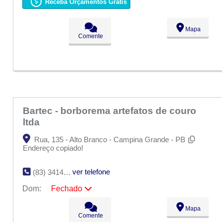
Ter:
09:00 - 18:00
Receba Orçamentos Grátis
Qua:
09:00 - 18:00
Qui:
09:00 - 18:00
Sex:
09:00 - 18:00
Mapa
Sáb:
Fechado
Comente
Dom:
Fechado
Bartec - borborema artefatos de couro
ltda
Rua, 135 - Alto Branco - Campina Grande - PB
Endereço copiado!
ver telefone
(83) 3414-529
Dom:
Fechado
Seg:
09:00 - 18:00
Mapa
Ter:
09:00 - 18:00
Comente
Qua:
09:00 - 18:00