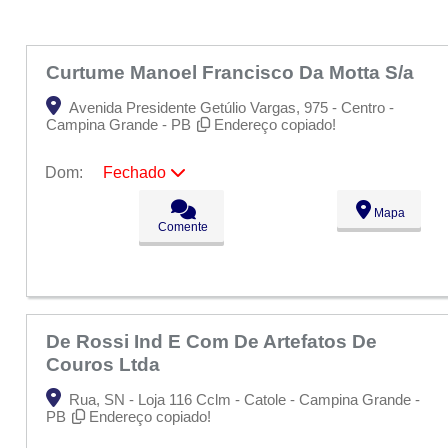
Curtume Manoel Francisco Da Motta S/a
Avenida Presidente Getúlio Vargas, 975 - Centro -
Campina Grande - PB
Endereço copiado!
Dom:
Fechado
Seg:
09:00 - 18:00
Mapa
Ter:
09:00 - 18:00
Comente
Qua:
09:00 - 18:00
Qui:
09:00 - 18:00
Sex:
09:00 - 18:00
Sáb:
Fechado
Dom:
Fechado
De Rossi Ind E Com De Artefatos De
Couros Ltda
Rua, SN - Loja 116 Cclm - Catole - Campina Grande -
PB
Endereço copiado!