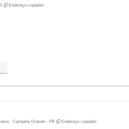
B
Endereço copiado!
avares - Campina Grande - PB
Endereço copiado!