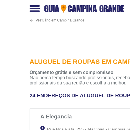
GUIA
CAMPINA GRANDE
Vestuário em Campina Grande
ALUGUEL DE ROUPAS EM CAM
Orçamento grátis e sem compromisso
Não perca tempo buscando profissionais, receba
profissionais da sua região e escolha a melhor.
24 ENDEREÇOS DE ALUGUEL DE ROUP
A Elegancia
Rua Boa Vista, 255 - Malvinas - Campina G