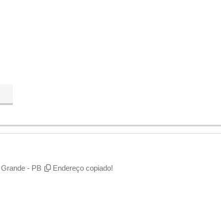
a Grande - PB
Endereço copiado!