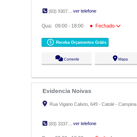
ver telefone
(83) 9307-0621
●
Qua:
09:00 - 18:00
Fechado
Seg:
09:00 - 18:00
Ter:
09:00 - 18:00
Receba Orçamentos Grátis
●
Qua:
09:00 - 18:00
Fechado
Qui:
09:00 - 18:00
Sex:
09:00 - 18:00
Comente
Mapa
Sáb:
Fechado
Dom:
Fechado
Evidencia Noivas
Rua Vigário Calixto, 649 - Catolé - Campin
ver telefone
(83) 3337-5591