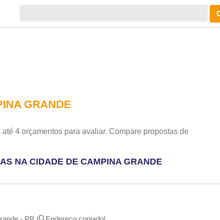
PINA GRANDE
 até 4 orçamentos para avaliar. Compare propostas de
AS NA CIDADE DE CAMPINA GRANDE
rande - PB
Endereço copiado!