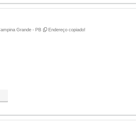
 Campina Grande - PB
Endereço copiado!