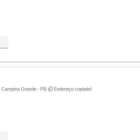
 - Campina Grande - PB
Endereço copiado!