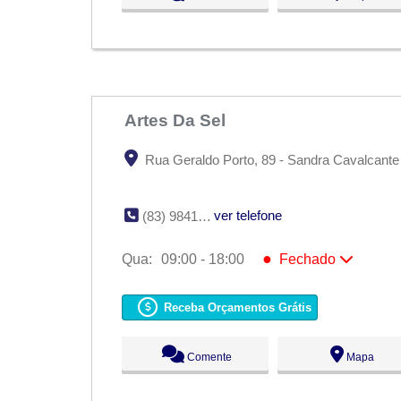
●
Qua:
09:00 - 18:00
Fechado
Qui:
09:00 - 18:00
Sex:
09:00 - 18:00
Sáb:
Fechado
Dom:
Fechado
Artes Da Sel
Rua Geraldo Porto, 89 - Sandra Cavalcant
ver telefone
(83) 9841-4942
●
Qua:
09:00 - 18:00
Fechado
Seg:
09:00 - 18:00
Ter:
09:00 - 18:00
Receba Orçamentos Grátis
●
Qua:
09:00 - 18:00
Fechado
Qui:
09:00 - 18:00
Sex:
09:00 - 18:00
Comente
Mapa
Sáb:
Fechado
Dom:
Fechado